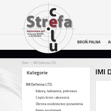
BROŃ PALNA
A
Start
IMI Defense LTD.
IMI 
Kategorie
IMI Defense LTD.
Kabury, ładownice, pokrowce
Części broni i akcesoria
Obrona osobista bez pozwolenia
Pełen asortyment