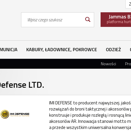
Z
Wyszukaj
Jammas B
platforma hur
MUNICJA
KABURY, ŁADOWNICE, POKROWCE
ODZIEŻ
Nowości
Pr
Defense LTD.
IMI DEFENSE to producent najwyższej. jakośc
rozwiązań do broni taktycznej i akcesoriów
konstruuje i produkuje rozległą i rosnącą lin
akcesoriów AR. Innowacja stanowi motto ma
a przede wszystkim uniwersalna konwersja