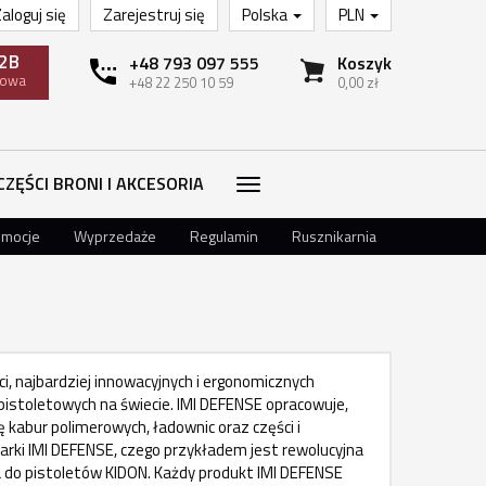
aloguj się
Zarejestruj się
Polska
PLN
2B
+48 793 097 555
Koszyk
towa
+48 22 250 10 59
0,00 zł
CZĘŚCI BRONI I AKCESORIA
omocje
Wyprzedaże
Regulamin
Rusznikarnia
i, najbardziej innowacyjnych i ergonomicznych
 pistoletowych na świecie. IMI DEFENSE opracowuje,
ię kabur polimerowych, ładownic oraz części i
rki IMI DEFENSE, czego przykładem jest rewolucyjna
 do pistoletów KIDON. Każdy produkt IMI DEFENSE