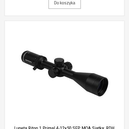
Do koszyka
Luneta Riton 1 Primal 4-12×50 SFP MOA Siatka: RDH,