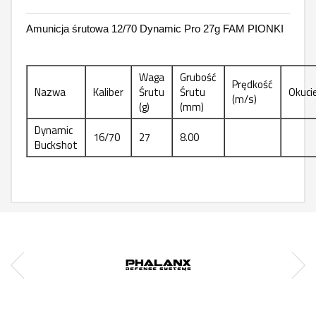
Amunicja śrutowa 12/70 Dynamic Pro 27g FAM PIONKI
Waga
Grubość
Prędkość
Nazwa
Kaliber
Śrutu
Śrutu
Okuci
(m/s)
(g)
(mm)
Dynamic
16/70
27
8.00
Buckshot