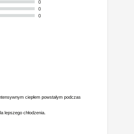
0
0
0
 intensywnym ciepłem powstałym podczas
la lepszego chłodzenia.