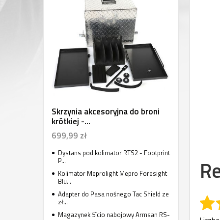
Skrzynia akcesoryjna do broni
krótkiej -...
699,99 zł
Dystans pod kolimator RTS2 - Footprint
P...
Re
Kolimator Meprolight Mepro Foresight
Blu...
Adapter do Pasa nośnego Tac Shield ze
zł...
Magazynek 5`cio nabojowy Armsan RS-