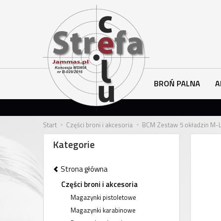
BROŃ PALNA
A
Start
Części broni i akcesoria
BCM Zestaw 5 okładzin M-L
Kategorie
Strona główna
Części broni i akcesoria
Magazynki pistoletowe
Magazynki karabinowe