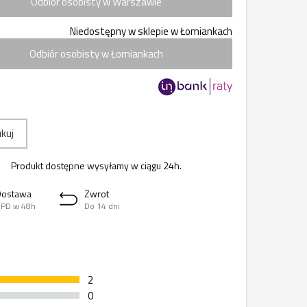
Odbiór osobisty w Warszawie
Niedostępny w sklepie w Łomiankach
Odbiór osobisty w Łomiankach
kuj
Produkt dostępne wysyłamy w ciągu 24h.
Dostawa
Zwrot
PD w 48h
Do 14 dni
2
0