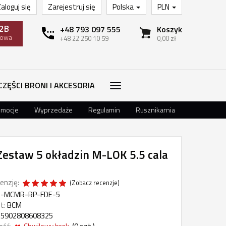
aloguj się
Zarejestruj się
Polska
PLN
2B
+48 793 097 555
Koszyk
towa
+48 22 250 10 59
0,00 zł
CZĘŚCI BRONI I AKCESORIA
omocje
Wyprzedaże
Regulamin
Rusznikarnia
estaw 5 okładzin M-LOK 5.5 cala
enzję:
(
Zobacz recenzje
)
-MCMR-RP-FDE-5
t:
BCM
5902808608325