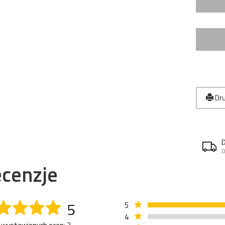
Dru
D
cenzje
5
5
4