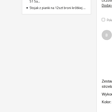
Liczba
S1 Sa...
Dodaj 
Stojak z pianki na 12szt broni krótkiej ...
Pok
B
Zesta
strzel
Wykon
Kolor: