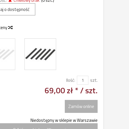
ość:
Chwilowy brak
(
0
szt.)
aj o dostępność
 ceny
Ilość:
szt.
69,00 zł *
/ szt.
Zamów online
Niedostępny w sklepie w Warszawie