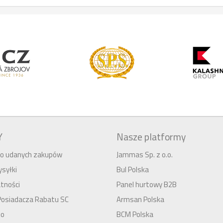
Y
Nasze platformy
 do udanych zakupów
Jammas Sp. z o.o.
syłki
Bul Polska
tności
Panel hurtowy B2B
Posiadacza Rabatu SC
Armsan Polska
to
BCM Polska