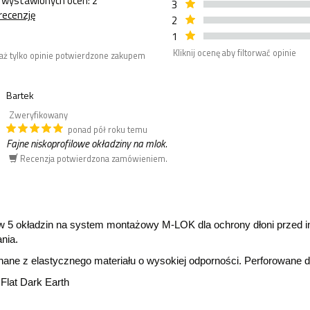
 wystawionych ocen: 2
3
recenzję
2
1
Kliknij ocenę aby filtorwać opinie
aż tylko opinie potwierdzone zakupem
Bartek
Zweryfikowany
ponad pół roku temu
Fajne niskoprofilowe okładziny na mlok.
Recenzja potwierdzona zamówieniem.
w 5 okładzin na system montażowy M-LOK dla ochrony dłoni przed
ania.
ane z elastycznego materiału o wysokiej odporności. Perforowane d
 Flat Dark Earth