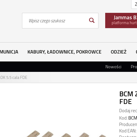
Z
Wyszukaj
Jammas B
platforma hur
MUNICJA
KABURY, ŁADOWNICE, POKROWCE
ODZIEŻ
Nowości
Pr
OK 5.5 cala FDE
BCM Z
FDE
Dodaj rec
Kod:
BCM
Producen
Kod EAN: