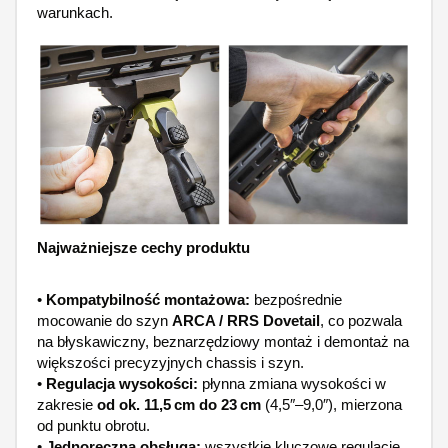
warunkach.
Najważniejsze cechy produktu
•
Kompatybilność montażowa:
bezpośrednie
mocowanie do szyn
ARCA / RRS Dovetail
, co pozwala
na błyskawiczny, beznarzędziowy montaż i demontaż na
większości precyzyjnych chassis i szyn.
•
Regulacja wysokości:
płynna zmiana wysokości w
zakresie
od ok. 11,5 cm do 23 cm
(4,5″–9,0″), mierzona
od punktu obrotu.
•
Jednoręczna obsługa:
wszystkie kluczowe regulacje