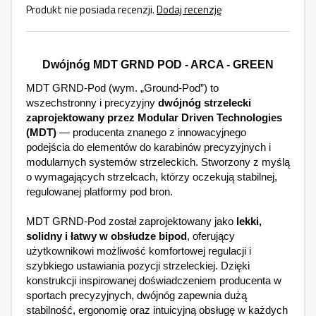
Produkt nie posiada recenzji.
Dodaj recenzję
Dwójnóg MDT GRND POD - ARCA - GREEN
MDT GRND‑Pod (wym. „Ground‑Pod”) to
wszechstronny i precyzyjny
dwójnóg strzelecki
zaprojektowany przez Modular Driven Technologies
(MDT)
— producenta znanego z innowacyjnego
podejścia do elementów do karabinów precyzyjnych i
modularnych systemów strzeleckich. Stworzony z myślą
o wymagających strzelcach, którzy oczekują stabilnej,
regulowanej platformy pod bron.
MDT GRND‑Pod został zaprojektowany jako
lekki,
solidny i łatwy w obsłudze bipod
, oferujący
użytkownikowi możliwość komfortowej regulacji i
szybkiego ustawiania pozycji strzeleckiej. Dzięki
konstrukcji inspirowanej doświadczeniem producenta w
sportach precyzyjnych, dwójnóg zapewnia dużą
stabilność, ergonomię oraz intuicyjną obsługę w każdych