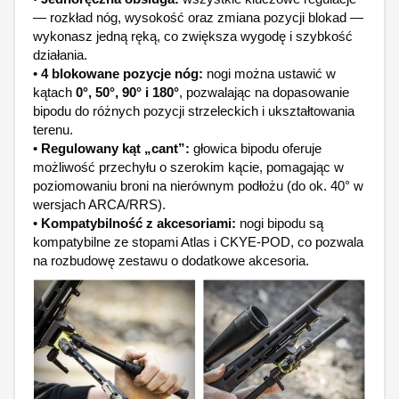
— rozkład nóg, wysokość oraz zmiana pozycji blokad —
wykonasz jedną ręką, co zwiększa wygodę i szybkość
działania.
•
4 blokowane pozycje nóg:
nogi można ustawić w
kątach
0°, 50°, 90° i 180°
, pozwalając na dopasowanie
bipodu do różnych pozycji strzeleckich i ukształtowania
terenu.
•
Regulowany kąt „cant”:
głowica bipodu oferuje
możliwość przechyłu o szerokim kącie, pomagając w
poziomowaniu broni na nierównym podłożu (do ok. 40° w
wersjach ARCA/RRS).
•
Kompatybilność z akcesoriami:
nogi bipodu są
kompatybilne ze stopami Atlas i CKYE‑POD, co pozwala
na rozbudowę zestawu o dodatkowe akcesoria.