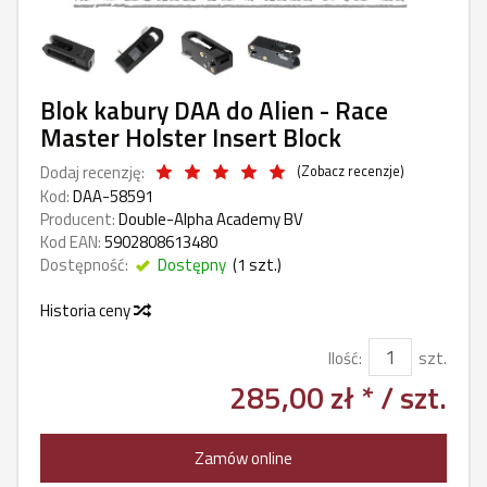
Blok kabury DAA do Alien - Race
Master Holster Insert Block
Dodaj recenzję:
(
Zobacz recenzje
)
Kod:
DAA-58591
Producent:
Double-Alpha Academy BV
Kod EAN:
5902808613480
Dostępność:
Dostępny
(
1
szt.)
Historia ceny
Ilość:
szt.
285,00 zł *
/ szt.
Zamów online