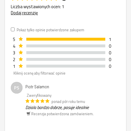
Liczba wystawionych ocen: 1
Dodaj recenzję
Pokaż tylko opinie potwierdzone zakupem
5
1
4
0
3
0
2
0
1
0
Kliknij ocenę aby filtorwać opinie
PS
Piotr Salamon
Zweryfikowany
ponad pół roku temu
Dziala bardzo dobrze, pasuje idealnie
Recenzja potwierdzona zamówieniem.