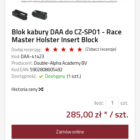
Blok kabury DAA do CZ-SP01 - Race
Master Holster Insert Block
Dodaj recenzję:
(
Zobacz recenzje
)
Kod:
DAA-41423
Producent:
Double-Alpha Academy BV
Kod EAN:
5902808605492
Dostępność:
Dostępny
(
1
szt.)
Historia ceny
Ilość:
szt.
285,00 zł *
/ szt.
Zamów online