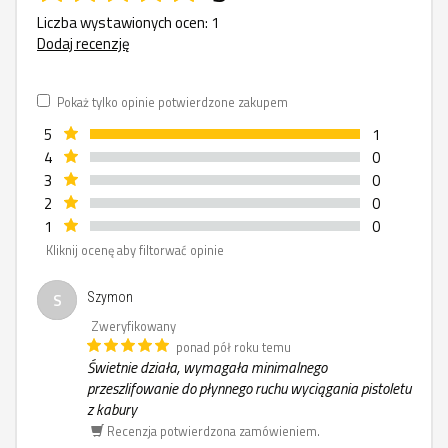
Liczba wystawionych ocen: 1
Dodaj recenzję
Pokaż tylko opinie potwierdzone zakupem
5
1
4
0
3
0
2
0
1
0
Kliknij ocenę aby filtorwać opinie
S
Szymon
Zweryfikowany
ponad pół roku temu
Świetnie działa, wymagała minimalnego
przeszlifowanie do płynnego ruchu wyciągania pistoletu
z kabury
Recenzja potwierdzona zamówieniem.