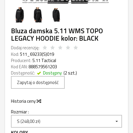
Bluza damska 5.11 WMS TOPO
LEGACY HOODIE kolor: BLACK
Dodaj recenzję:
Kod:
511_69233(S)019
Producent:
5.11 Tactical
Kod EAN:
888579561203
Dostępność:
Dostępny
(
2
szt.)
Zapytaj o dostępność
Historia ceny
Rozmiar :
S (248,00 zł)
KOLORY