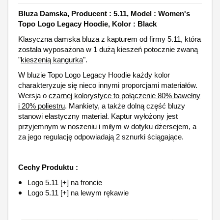
Bluza Damska, Producent : 5.11, Model : Women's
Topo Logo Legacy Hoodie, Kolor : Black
Klasyczna damska bluza z kapturem od firmy 5.11, która
została wyposażona w 1 dużą kieszeń potocznie zwaną
"
kieszenią kangurka
".
W bluzie Topo Logo Legacy Hoodie każdy kolor
charakteryzuje się nieco innymi proporcjami materiałów.
Wersja o
czarnej kolorystyce to połączenie 80% bawełny
i 20% poliestru
. Mankiety, a także dolną część bluzy
stanowi elastyczny materiał. Kaptur wyłożony jest
przyjemnym w noszeniu i miłym w dotyku dżersejem, a
za jego regulację odpowiadają 2 sznurki ściągające.
Cechy Produktu :
Logo 5.11 [+] na froncie
Logo 5.11 [+] na lewym rękawie