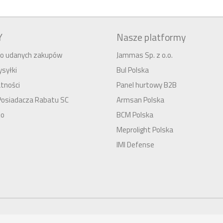
Y
Nasze platformy
 do udanych zakupów
Jammas Sp. z o.o.
syłki
Bul Polska
tności
Panel hurtowy B2B
Posiadacza Rabatu SC
Armsan Polska
to
BCM Polska
Meprolight Polska
IMI Defense