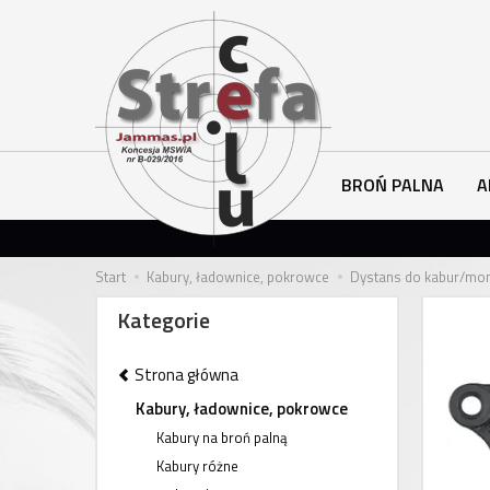
BROŃ PALNA
A
Start
Kabury, ładownice, pokrowce
Dystans do kabur/mont
Kategorie
Strona główna
Kabury, ładownice, pokrowce
Kabury na broń palną
Kabury różne