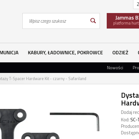
Z
Wyszukaj
Jammas B
platforma hur
MUNICJA
KABURY, ŁADOWNICE, POKROWCE
ODZIEŻ
Nowości
Pr
aży T-Spacer Hardware Kit - czarny - Safariland
Dysta
Hardw
Dodaj rec
Kod:
SC-
Producen
Dostępn