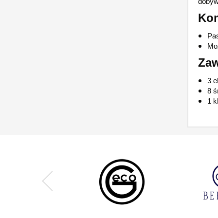
dobywa
Kom
Pas
Moż
Zaw
3 e
8 
1 k