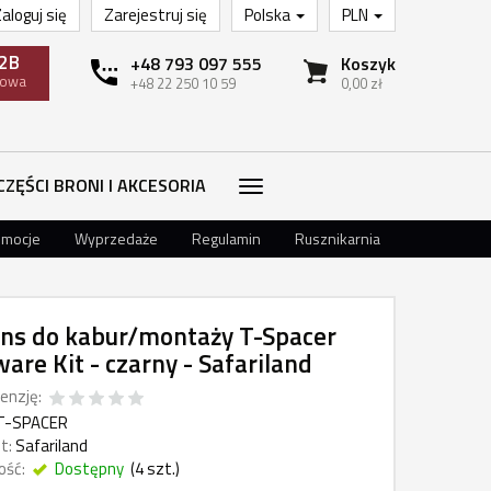
aloguj się
Zarejestruj się
Polska
PLN
2B
+48 793 097 555
Koszyk
towa
+48 22 250 10 59
0,00 zł
CZĘŚCI BRONI I AKCESORIA
omocje
Wyprzedaże
Regulamin
Rusznikarnia
ns do kabur/montaży T-Spacer
are Kit - czarny - Safariland
enzję:
T-SPACER
t:
Safariland
ość:
Dostępny
(
4
szt.)