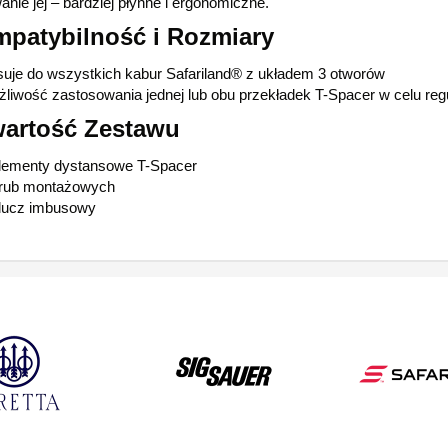
nie jej – bardziej płynne i ergonomiczne.
patybilność i Rozmiary
uje do wszystkich kabur Safariland® z układem 3 otworów
liwość zastosowania jednej lub obu przekładek T-Spacer w celu regu
artość Zestawu
lementy dystansowe T-Spacer
śrub montażowych
lucz imbusowy