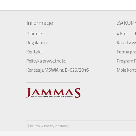
Informacje
ZAKUP
O firmie
4 Kroki -
Regulamin
Koszty wy
Kontakt
Formy pła
Polityka prywatności
Program 
Koncesja MSWiA nr. B-029/2016
Moje kon
*) brutto + koszty dostawy