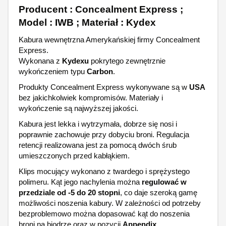
Producent : Concealment Express ;
Model : IWB ; Materiał : Kydex
Kabura wewnętrzna Amerykańskiej firmy Concealment
Express.
Wykonana z
Kydexu
pokrytego zewnętrznie
wykończeniem typu
Carbon
.
Produkty Concealment Express wykonywane są w
USA
bez jakichkolwiek kompromisów. Materiały i
wykończenie są najwyższej jakości.
Kabura jest lekka i wytrzymała, dobrze się nosi i
poprawnie zachowuje przy dobyciu broni. Regulacja
retencji realizowana jest za pomocą dwóch śrub
umieszczonych przed kabłąkiem.
Klips mocujący wykonano z twardego i sprężystego
polimeru. Kąt jego nachylenia można
regulować w
przedziale od -5 do 20 stopni
, co daje szeroką gamę
możliwości noszenia kabury. W zależności od potrzeby
bezproblemowo można dopasować kąt do noszenia
broni na biodrze oraz w pozycji
Appendix
.