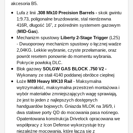
akcesoria B5.
Lufa z linii
.308 Mk10 Precision Barrels -
skok gwintu
1:9.73, poligonalne bruzdowanie, stal nierdzewna
416R, długość 16", z pośrednim systemem gazowym
(
MID-Gas
).
Mechanizm spustowy
Liberty 2-Stage Trigger
(L2S)
- Dwuoporowy mechanizm spustowy o łącznej wadze
2,04KG. Lekkie wybranie, czyste przełamanie, oraz
powrót resetem ponownie do momentu wybrania.
Pokrycie powłoką DLC.
Blok gazowy
SOLGW GAS BLOCK .750 V2 -
Wykonany ze stali 4140 poddanej obróbce cieplnej
Łoże
M89 Heavy MK10 Rail
- Maksymalna
wytrzymałość, maksymalna przestrzeń montażowa i
wybór materiałów zmniejszających wagę sprawiają,
że jest to jeden z najlepszych dostępnych
handguardów bojowych. Gniazda MLOK na 3/6/9, i
dwa stalowe porty QD do mocowania pasa nośnego.
Opatentowana konstrukcja Drivelock opracowana we
współpracy z Icon Defense wykorzystuje trzy
niezależne mocowania, które łączą się z