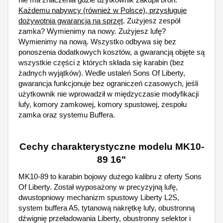
Każdemu nabywcy (również w Polsce), przysługuje
dożywotnia gwarancja na sprzęt
. Zużyjesz zespół
zamka? Wymienimy na nowy. Zużyjesz lufę?
Wymienimy na nową. Wszystko odbywa się bez
ponoszenia dodatkowych kosztów, a gwarancją objęte są
wszystkie części z których składa się karabin (bez
żadnych wyjątków). Wedle ustaleń Sons Of Liberty,
gwarancja funkcjonuje bez ograniczeń czasowych, jeśli
użytkownik nie wprowadził w międzyczasie modyfikacji
lufy, komory zamkowej, komory spustowej, zespołu
zamka oraz systemu Buffera.
Cechy charakterystyczne modelu MK10-
89 16"
MK10-89 to karabin bojowy dużego kalibru z oferty Sons
Of Liberty. Został wyposażony w precyzyjną lufę,
dwustopniowy mechanizm spustowy Liberty L2S,
system buffera A5, tytanową nakrętkę lufy, obustronną
dźwignię przeładowania Liberty, obustronny selektor i