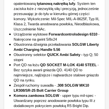
opatentowaną
tytanową nakrętką lufy
. System ten
zaciska łoże z niezwykłą siłą i precyzją, jednocześnie
przesuwając je do tyłu w kierunku górnej części
komory. Wykończenie: Mil-Spec MIL-A-8625F, Typ III,
Klasa 2, Twarda anodowana powłoka, Nieodblaskowa,
Uszczelnienie NiAc.
Urządzenie wylotowe
Forwardcontrolsdesign 6310
-
Nakręcone na gwint 5/8x24
Obustronna dźwignia przeładowania
SOLGW Liberty
Ambi Charging Handle 5.56
Obustronny selektor
QUICK Ambi Safety -
typ Q; 50
stopni
Port QD na łożu
QD SOCKET M-LOK 4140 STEEL
-
Bez ryzyka awarii gniazda QD. 4140 QD to
najmniejsze, najlżejsze i najtwardsze stalowe gniazdo
QD na rynku.
Zespół ruchomy suwadła -
.308 SOLGW MK10
LR308/SR-25 Bolt Carrier Group
Komora zamkowa SOLGW
- upper typu mil-spec -
Utwardzany poprzez anodowanie powłoka typu III z
dodatkowym pokryciem powłoką R5 Bright Dip.