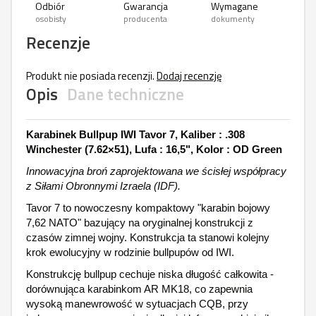
Odbiór
Gwarancja
Wymagane
osobisty
producenta
dokumenty
Recenzje
Produkt nie posiada recenzji.
Dodaj recenzję
Opis
Dane techniczne
Karabinek Bullpup IWI Tavor 7, Kaliber : .308
Winchester (7.62×51), Lufa : 16,5", Kolor : OD Green
Innowacyjna broń zaprojektowana we ścisłej współpracy
z Siłami Obronnymi Izraela (IDF).
Tavor 7 to nowoczesny kompaktowy "karabin bojowy
7,62 NATO" bazujący na oryginalnej konstrukcji z
czasów zimnej wojny. Konstrukcja ta stanowi kolejny
krok ewolucyjny w rodzinie bullpupów od IWI.
Konstrukcję bullpup cechuje niska długość całkowita -
dorównująca karabinkom AR MK18, co zapewnia
wysoką manewrowość w sytuacjach CQB, przy