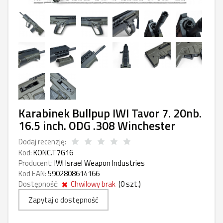
Karabinek Bullpup IWI Tavor 7. 20nb.
16.5 inch. ODG .308 Winchester
Dodaj recenzję:
Kod:
KONC.T7G16
Producent:
IWI Israel Weapon Industries
Kod EAN:
5902808614166
Dostępność:
Chwilowy brak
(
0
szt.)
Zapytaj o dostępność