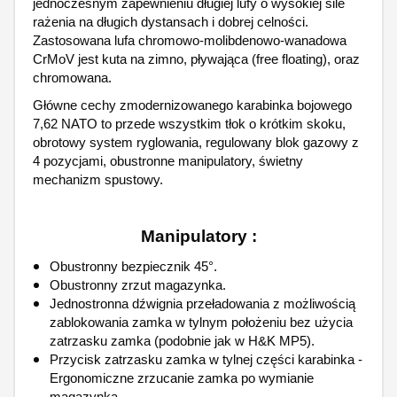
jednoczesnym zapewnieniu długiej lufy o wysokiej sile
rażenia na długich dystansach i dobrej celności.
Zastosowana lufa chromowo-molibdenowo-wanadowa
CrMoV jest kuta na zimno, pływająca (free floating), oraz
chromowana.
Główne cechy zmodernizowanego karabinka bojowego
7,62 NATO to przede wszystkim tłok o krótkim skoku,
obrotowy system ryglowania, regulowany blok gazowy z
4 pozycjami, obustronne manipulatory, świetny
mechanizm spustowy.
Manipulatory :
Obustronny bezpiecznik 45°.
Obustronny zrzut magazynka.
Jednostronna dźwignia przeładowania z możliwością
zablokowania zamka w tylnym położeniu bez użycia
zatrzasku zamka (podobnie jak w H&K MP5).
Przycisk zatrzasku zamka w tylnej części karabinka -
Ergonomiczne zrzucanie zamka po wymianie
magazynka.