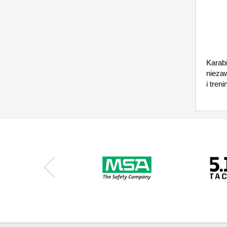
Karabi
nieza
i tren