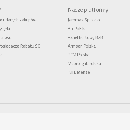
Y
Nasze platformy
 do udanych zakupów
Jammas Sp. z o.o.
syłki
Bul Polska
tności
Panel hurtowy B2B
Posiadacza Rabatu SC
Armsan Polska
to
BCM Polska
Meprolight Polska
IMI Defense