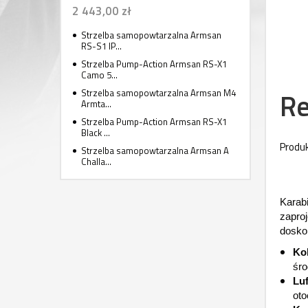
2 443,00 zł
Strzelba samopowtarzalna Armsan
RS-S1 IP...
Strzelba Pump-Action Armsan RS-X1
Camo 5...
Re
Strzelba samopowtarzalna Armsan M4
Armta...
Strzelba Pump-Action Armsan RS-X1
Black ...
Produk
Strzelba samopowtarzalna Armsan A
Challa...
Karabi
zapro
dosko
Kol
śro
Luf
oto