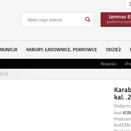
Z
Wyszukaj
Jammas B
platforma hur
MUNICJA
KABURY, ŁADOWNICE, POKROWCE
ODZIEŻ
Nowości
Pr
22 LR
Karab
kal. .
Dodaj rec
Kod:
KON
Producen
Kod EAN: