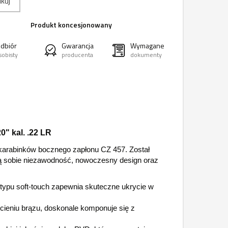
kuj
Produkt koncesjonowany
dbiór
Gwarancja
Wymagane
sobisty
producenta
dokumenty
0" kal. .22 LR
i karabinków bocznego zapłonu CZ 457. Został
ią sobie niezawodność, nowoczesny design oraz
pu soft-touch zapewnia skuteczne ukrycie w
dcieniu brązu, doskonale komponuje się z