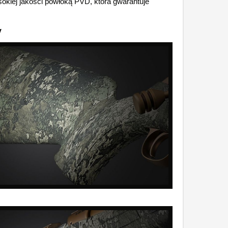
kiej jakości powłoką PVD, która gwarantuje
y