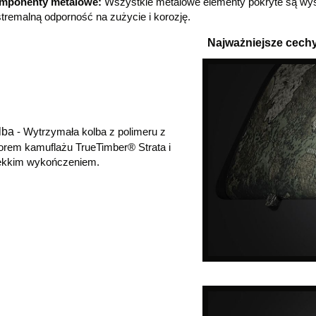
mponenty metalowe:
Wszystkie metalowe elementy pokryte są wyso
tremalną odporność na zużycie i korozję.
Najważniejsze cech
lba
- Wytrzymała kolba z polimeru z
rem kamuflażu TrueTimber® Strata i
ękkim wykończeniem.