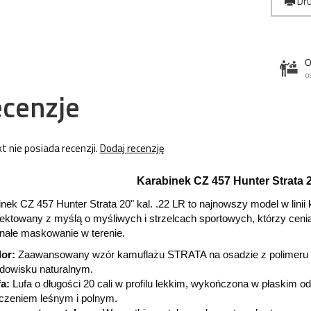
Dru
O
o
cenzje
t nie posiada recenzji.
Dodaj recenzję
Karabinek CZ 457 Hunter Strata 2
nek CZ 457 Hunter Strata 20" kal. .22 LR to najnowszy model w lini
jektowany z myślą o myśliwych i strzelcach sportowych, którzy cen
nałe maskowanie w terenie.
or:
Zaawansowany wzór kamuflażu STRATA na osadzie z polimeru ty
dowisku naturalnym.
a:
Lufa o długości 20 cali w profilu lekkim, wykończona w płaskim o
czeniem leśnym i polnym.