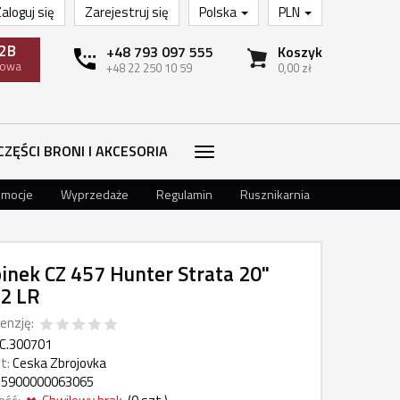
aloguj się
Zarejestruj się
Polska
PLN
2B
+48 793 097 555
Koszyk
towa
+48 22 250 10 59
0,00 zł
CZĘŚCI BRONI I AKCESORIA
omocje
Wyprzedaże
Regulamin
Rusznikarnia
inek CZ 457 Hunter Strata 20"
22 LR
enzję:
C.300701
t:
Ceska Zbrojovka
5900000063065