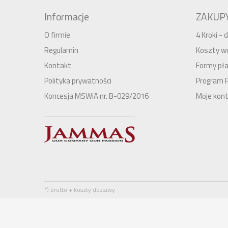
Informacje
ZAKUP
O firmie
4 Kroki -
Regulamin
Koszty wy
Kontakt
Formy pła
Polityka prywatności
Program 
Koncesja MSWiA nr. B-029/2016
Moje kon
*) brutto + koszty dostawy