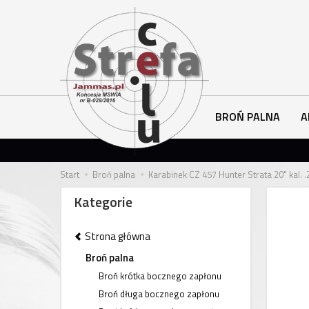
BROŃ PALNA
A
Start
Broń palna
Karabinek CZ 457 Hunter Strata 20" kal. .
Kategorie
Strona główna
Broń palna
Broń krótka bocznego zapłonu
Broń długa bocznego zapłonu