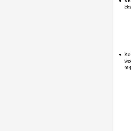
Ko
eks
Ko
wzo
mi