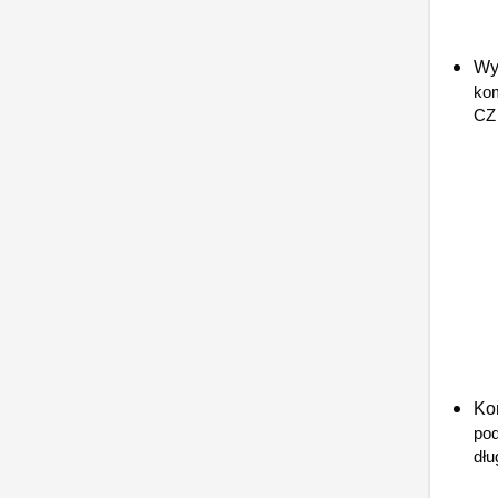
Wy
kom
CZ
Ko
pod
dłu