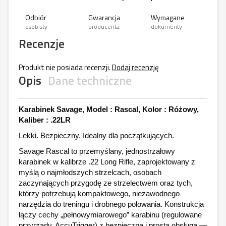
Odbiór
Gwarancja
Wymagane
osobisty
producenta
dokumenty
Recenzje
Produkt nie posiada recenzji.
Dodaj recenzję
Opis
Dane techniczne
Karabinek Savage, Model : Rascal, Kolor : Różowy,
Kaliber : .22LR
Lekki. Bezpieczny. Idealny dla początkujących.
Savage Rascal to przemyślany, jednostrzałowy
karabinek w kalibrze .22 Long Rifle, zaprojektowany z
myślą o najmłodszych strzelcach, osobach
zaczynających przygodę ze strzelectwem oraz tych,
którzy potrzebują kompaktowego, niezawodnego
narzędzia do treningu i drobnego polowania. Konstrukcja
łączy cechy „pełnowymiarowego” karabinu (regulowane
przyrządy, AccuTrigger) z bezpieczną i prostą obsługą —