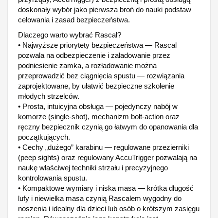
doskonały wybór jako pierwsza broń do nauki podstaw
celowania i zasad bezpieczeństwa.
Dlaczego warto wybrać Rascal?
• Najwyższe priorytety bezpieczeństwa — Rascal
pozwala na odbezpieczenie i załadowanie przez
podniesienie zamka, a rozładowanie można
przeprowadzić bez ciągnięcia spustu — rozwiązania
zaprojektowane, by ułatwić bezpieczne szkolenie
młodych strzelców.
• Prosta, intuicyjna obsługa — pojedynczy nabój w
komorze (single-shot), mechanizm bolt-action oraz
ręczny bezpiecznik czynią go łatwym do opanowania dla
początkujących.
• Cechy „dużego” karabinu — regulowane przezierniki
(peep sights) oraz regulowany AccuTrigger pozwalają na
naukę właściwej techniki strzału i precyzyjnego
kontrolowania spustu.
• Kompaktowe wymiary i niska masa — krótka długość
lufy i niewielka masa czynią Rascalem wygodny do
noszenia i idealny dla dzieci lub osób o krótszym zasięgu