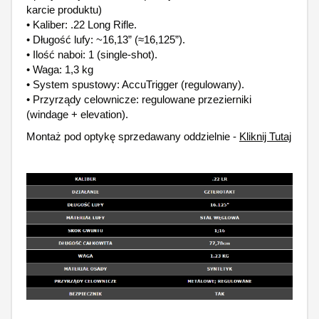
karcie produktu)
• Kaliber: .22 Long Rifle.
• Długość lufy: ~16,13” (≈16,125”).
• Ilość naboi: 1 (single-shot).
• Waga: 1,3 kg
• System spustowy: AccuTrigger (regulowany).
• Przyrządy celownicze: regulowane przezierniki
(windage + elevation).
Montaż pod optykę sprzedawany oddzielnie -
Kliknij Tutaj