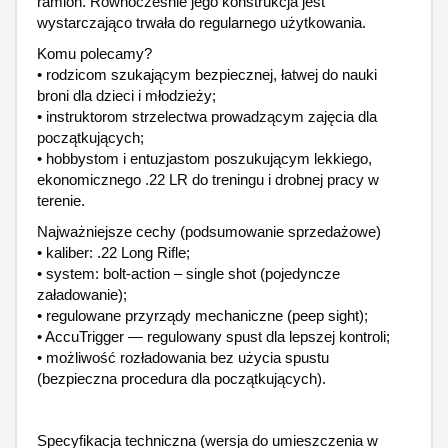
ramion. Równocześnie jego konstrukcja jest
wystarczająco trwała do regularnego użytkowania.
Komu polecamy?
• rodzicom szukającym bezpiecznej, łatwej do nauki
broni dla dzieci i młodzieży;
• instruktorom strzelectwa prowadzącym zajęcia dla
początkujących;
• hobbystom i entuzjastom poszukującym lekkiego,
ekonomicznego .22 LR do treningu i drobnej pracy w
terenie.
Najważniejsze cechy (podsumowanie sprzedażowe)
• kaliber: .22 Long Rifle;
• system: bolt-action – single shot (pojedyncze
załadowanie);
• regulowane przyrządy mechaniczne (peep sight);
• AccuTrigger — regulowany spust dla lepszej kontroli;
• możliwość rozładowania bez użycia spustu
(bezpieczna procedura dla początkujących).
Specyfikacja techniczna (wersja do umieszczenia w