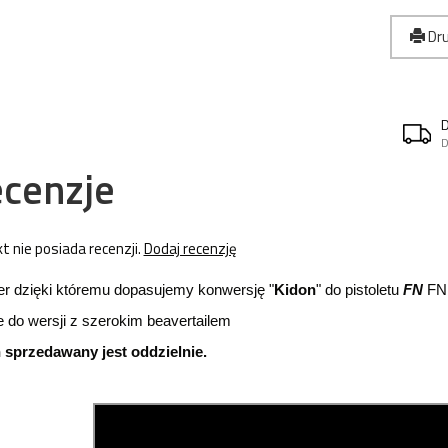
Dru
D
cenzje
t nie posiada recenzji.
Dodaj recenzję
er dzięki któremu dopasujemy konwersję "
Kidon
" do pistoletu
FN
FNP
 do wersji z szerokim beavertailem
 sprzedawany jest oddzielnie.