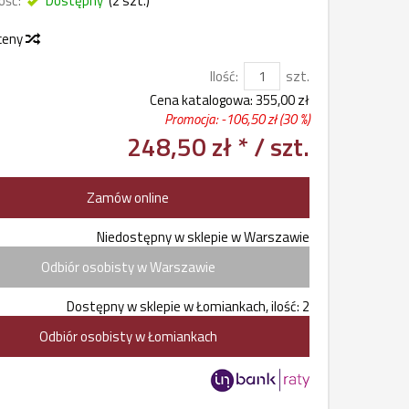
ość:
Dostępny
(
2
szt.)
 ceny
Ilość:
szt.
Cena katalogowa:
355,00 zł
Promocja: -
106,50 zł
(30 %)
248,50 zł *
/ szt.
Zamów online
Niedostępny w sklepie w Warszawie
Odbiór osobisty w Warszawie
Dostępny w sklepie w Łomiankach, ilość: 2
Odbiór osobisty w Łomiankach