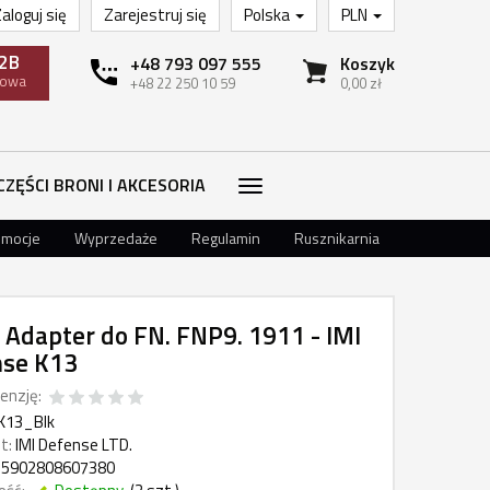
aloguj się
Zarejestruj się
Polska
PLN
2B
+48 793 097 555
Koszyk
towa
+48 22 250 10 59
0,00 zł
CZĘŚCI BRONI I AKCESORIA
omocje
Wyprzedaże
Regulamin
Rusznikarnia
 Adapter do FN. FNP9. 1911 - IMI
nse K13
enzję:
-K13_Blk
t:
IMI Defense LTD.
5902808607380