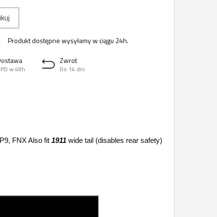
kuj
Produkt dostępne wysyłamy w ciągu 24h.
Dostawa
Zwrot
PD w 48h
Do 14 dni
9, FNX Also fit
1911
wide tail (disables rear safety)