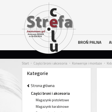
BROŃ PALNA
A
Start
Części broni i akcesoria
Konwersje i montaże
Kid
Kategorie
Strona główna
Części broni i akcesoria
Magazynki pistoletowe
Magazynki karabinowe