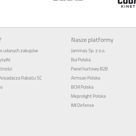
Y
Nasze platformy
 do udanych zakupów
Jammas Sp. z o.o.
syłki
Bul Polska
tności
Panel hurtowy B2B
Posiadacza Rabatu SC
Armsan Polska
to
BCM Polska
Meprolight Polska
IMI Defense