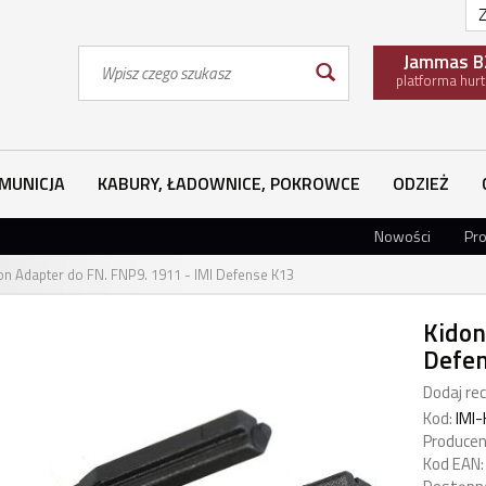
Z
Wyszukaj
Jammas B
platforma hur
MUNICJA
KABURY, ŁADOWNICE, POKROWCE
ODZIEŻ
Nowości
Pr
on Adapter do FN. FNP9. 1911 - IMI Defense K13
Kidon
Defe
Dodaj rec
Kod:
IMI
Producen
Kod EAN: