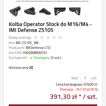
Kolba Operator Stock do M16/M4 -
IMI Defense ZS105
Dodaj recenzję:
Kod:
IMI-ZS105_Blk
Producent:
IMI Defense LTD.
Kod EAN:
5902808600701
Dostępność:
Dostępny
(
3
szt.)
Historia ceny
Ilość:
szt.
Cena katalogowa:
559,00 zł
Promocja: -
167,70 zł
(30 %)
391,30 zł *
/ szt.