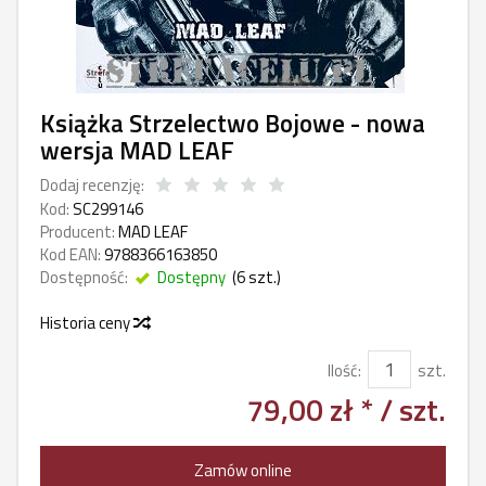
Książka Strzelectwo Bojowe - nowa
wersja MAD LEAF
Dodaj recenzję:
Kod:
SC299146
Producent:
MAD LEAF
Kod EAN:
9788366163850
Dostępność:
Dostępny
(
6
szt.)
Historia ceny
Ilość:
szt.
79,00 zł *
/ szt.
Zamów online