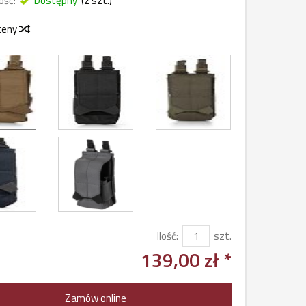
ość:
Dostępny
(
2
szt.)
 ceny
Ilość:
szt.
139,00 zł *
Zamów online