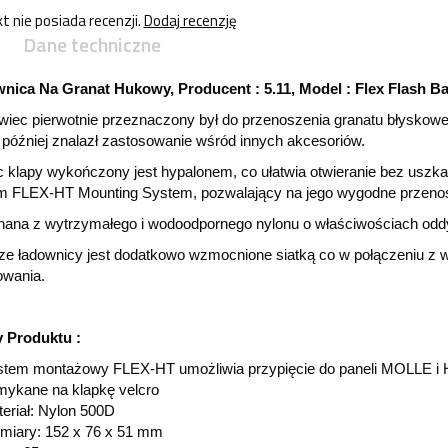
t nie posiada recenzji.
Dodaj recenzję
Dane techniczne
nica Na Granat Hukowy, Producent : 5.11, Model : Flex Flash B
wiec pierwotnie przeznaczony był do przenoszenia granatu błyskow
 później znalazł zastosowanie wśród innych akcesoriów.
 klapy wykończony jest hypalonem, co ułatwia otwieranie bez uszk
m FLEX-HT Mounting System, pozwalający na jego wygodne przenos
ana z wytrzymałego i wodoodpornego nylonu o właściwościach odd
ze ładownicy jest dodatkowo wzmocnione siatką co w połączeniu z 
owania.
 Produktu :
tem montażowy FLEX-HT umożliwia przypięcie do paneli MOLLE i 
ykane na klapkę velcro
eriał: Nylon 500D
iary: 152 x 76 x 51 mm