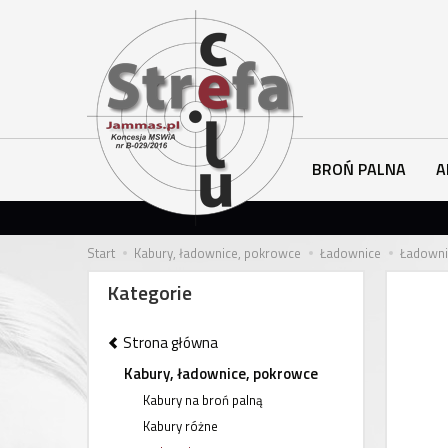
BROŃ PALNA
A
Start
Kabury, ładownice, pokrowce
Ładownice
Ładowni
Kategorie
Strona główna
Kabury, ładownice, pokrowce
Kabury na broń palną
Kabury różne