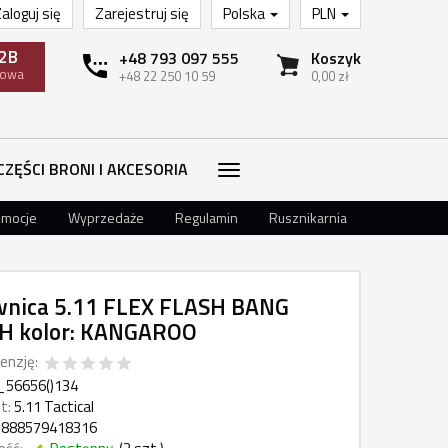
aloguj się
Zarejestruj się
Polska
PLN
2B
+48 793 097 555
Koszyk
towa
+48 22 250 10 59
0,00 zł
CZĘŚCI BRONI I AKCESORIA
omocje
Wyprzedaże
Regulamin
Rusznikarnia
nica 5.11 FLEX FLASH BANG
H kolor: KANGAROO
enzję:
_56656()134
t:
5.11 Tactical
888579418316