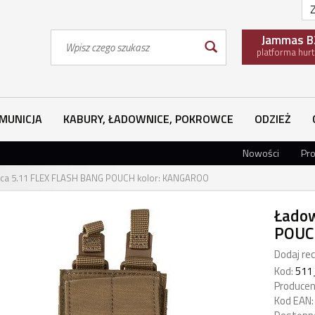
Z
Wyszukaj
Jammas B
platforma hur
MUNICJA
KABURY, ŁADOWNICE, POKROWCE
ODZIEŻ
Nowości
Pr
ca 5.11 FLEX FLASH BANG POUCH kolor: KANGAROO
Ładow
POUC
Dodaj rec
Kod:
511
Producen
Kod EAN: