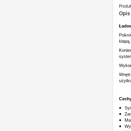
Produk
Opis
Ładow
Pokro
klapą,
Koniec
syste
Wykon
Wnętr
użytk
Cechy
Sys
Zam
Mat
Wym