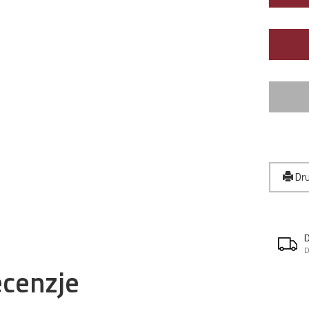
Dru
D
cenzje