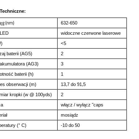
Techniczne:
ęg (nm)
632-650
 LED
widoczne czerwone laserowe
)
<5
aj baterii (AG5)
2
akumulatora (AG3)
3
tność baterii (h)
1
es obserwacji (m)
13,7 do 91,5
iar kropki (w @ 100yds)
2
ca
włącz / wyłącz "caps
riał
mosiądz
eratury (° C)
-10 do 50