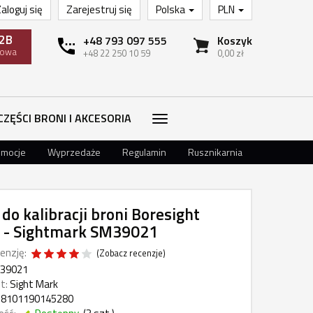
aloguj się
Zarejestruj się
Polska
PLN
2B
+48 793 097 555
Koszyk
towa
+48 22 250 10 59
0,00 zł
CZĘŚCI BRONI I AKCESORIA
omocje
Wyprzedaże
Regulamin
Rusznikarnia
 do kalibracji broni Boresight
 - Sightmark SM39021
enzję:
(
Zobacz recenzje
)
39021
t:
Sight Mark
8101190145280