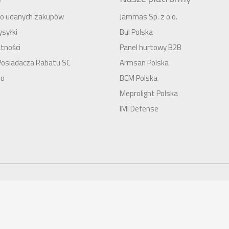
 do udanych zakupów
Jammas Sp. z o.o.
syłki
Bul Polska
tności
Panel hurtowy B2B
Posiadacza Rabatu SC
Armsan Polska
to
BCM Polska
Meprolight Polska
IMI Defense