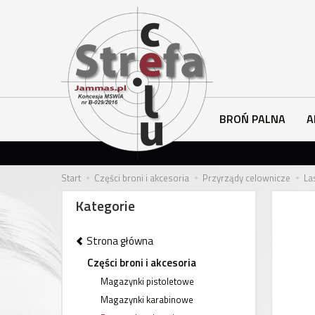
BROŃ PALNA
A
Start
Części broni i akcesoria
Przyrządy celownicze
La
Kategorie
Strona główna
Części broni i akcesoria
Magazynki pistoletowe
Magazynki karabinowe