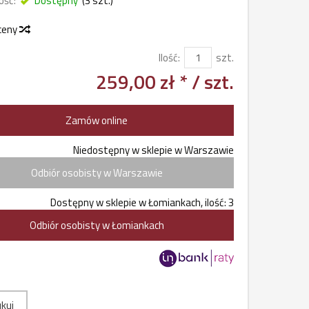
ość:
Dostępny
(
3
szt.)
 ceny
Ilość:
szt.
259,00 zł *
/ szt.
Zamów online
Niedostępny w sklepie w Warszawie
Odbiór osobisty w Warszawie
Dostępny w sklepie w Łomiankach, ilość: 3
Odbiór osobisty w Łomiankach
kuj