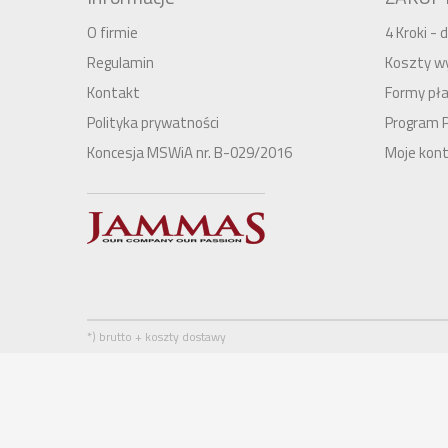
O firmie
4 Kroki -
Regulamin
Koszty wy
Kontakt
Formy pła
Polityka prywatności
Program 
Koncesja MSWiA nr. B-029/2016
Moje kon
*) brutto + koszty dostawy