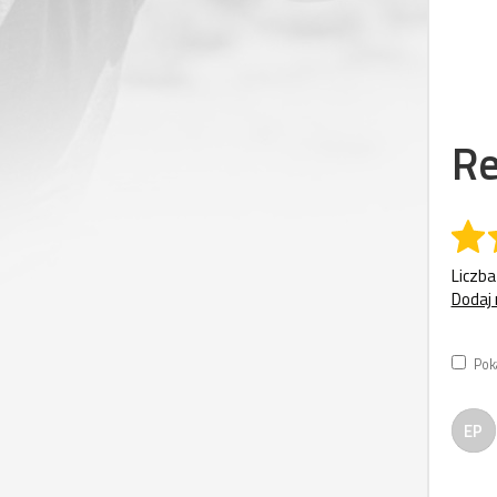
Re
Liczba
Dodaj 
Pok
EP