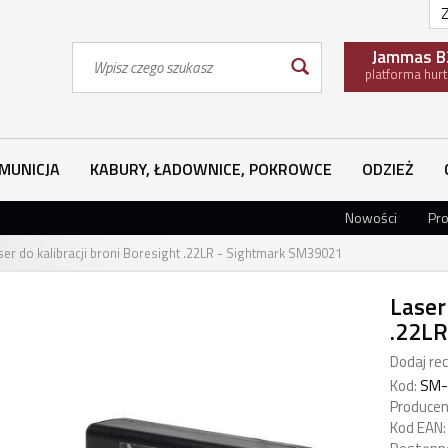
Z
Wyszukaj
Jammas B
platforma hur
MUNICJA
KABURY, ŁADOWNICE, POKROWCE
ODZIEŻ
Nowości
Pr
ser do kalibracji broni Boresight .22LR - Sightmark SM39021
Laser
.22LR
Dodaj rec
Kod:
SM-
Producen
Kod EAN: