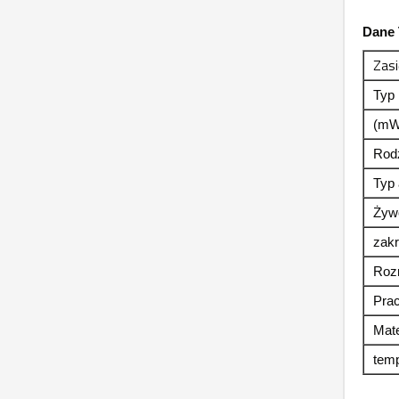
Dane 
Zasi
Typ
(mW
Rodz
Typ 
Żywo
zakr
Rozm
Pra
Mate
temp