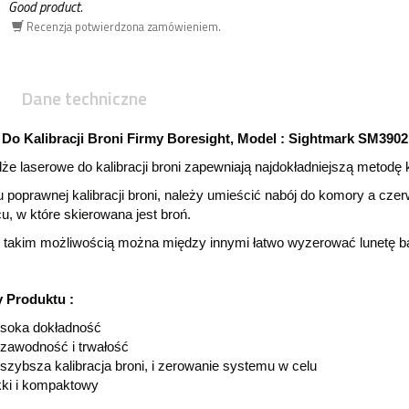
Good product.
Recenzja potwierdzona zamówieniem.
Dane techniczne
 Do Kalibracji Broni Firmy Boresight, Model : Sightmark SM3902
dże laserowe do kalibracji broni zapewniają najdokładniejszą metodę k
 poprawnej kalibracji broni, należy umieścić nabój do komory a czer
u, w które skierowana jest broń.
 takim możliwością można między innymi łatwo wyzerować lunetę bą
 Produktu :
soka dokładność
zawodność i trwałość
szybsza kalibracja broni, i zerowanie systemu w celu
ki i kompaktowy