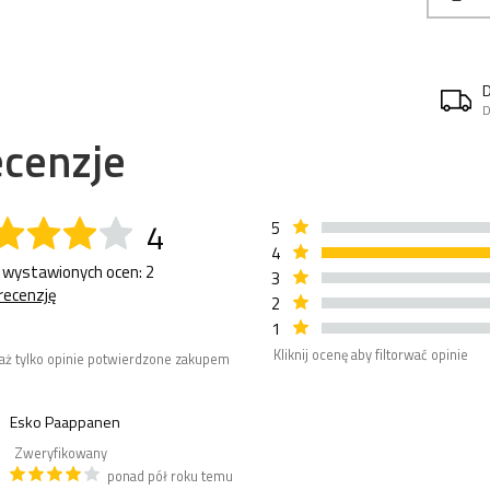
D
cenzje
4
5
4
 wystawionych ocen: 2
3
recenzję
2
1
Kliknij ocenę aby filtorwać opinie
aż tylko opinie potwierdzone zakupem
Esko Paappanen
Zweryfikowany
ponad pół roku temu