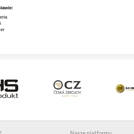
tawie:
eria
i
er
Y
Nasze platformy