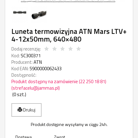
Luneta termowizyjna ATN Mars LTV+
4-12x50mm, 640×480
Dodaj recenzję:
Kod:
SC300371
Producent:
ATN
Kod EAN:
5900000062433
Dostępność:
Produkt dostępny na zamówienie (22 250 18 81)
(strefacelu@jammas.pl)
(
0
szt.)
Drukuj
Produkt dostępne wysyłamy w ciągu 24h.
Dostawa
Zwrot