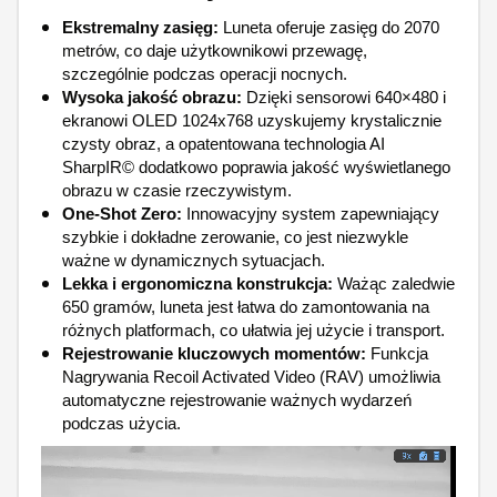
Ekstremalny zasięg:
Luneta oferuje zasięg do 2070
metrów, co daje użytkownikowi przewagę,
szczególnie podczas operacji nocnych.
Wysoka jakość obrazu:
Dzięki sensorowi 640×480 i
ekranowi OLED 1024x768 uzyskujemy krystalicznie
czysty obraz, a opatentowana technologia AI
SharpIR© dodatkowo poprawia jakość wyświetlanego
obrazu w czasie rzeczywistym.
One‑Shot Zero:
Innowacyjny system zapewniający
szybkie i dokładne zerowanie, co jest niezwykle
ważne w dynamicznych sytuacjach.
Lekka i ergonomiczna konstrukcja:
Ważąc zaledwie
650 gramów, luneta jest łatwa do zamontowania na
różnych platformach, co ułatwia jej użycie i transport.
Rejestrowanie kluczowych momentów:
Funkcja
Nagrywania Recoil Activated Video (RAV) umożliwia
automatyczne rejestrowanie ważnych wydarzeń
podczas użycia.