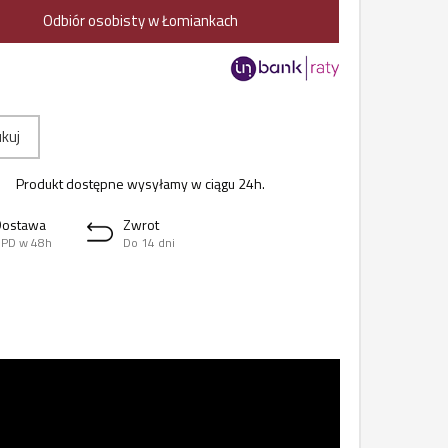
Odbiór osobisty w Łomiankach
kuj
Produkt dostępne wysyłamy w ciągu 24h.
Dostawa
Zwrot
PD w 48h
Do 14 dni