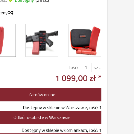
ość:
Dostępny
(
2
szt.)
 ceny
Ilość:
szt.
1 099,00 zł *
Zamów online
Dostępny w sklepie w Warszawie, ilość: 1
Odbiór osobisty w Warszawie
Dostępny w sklepie w Łomiankach, ilość: 1