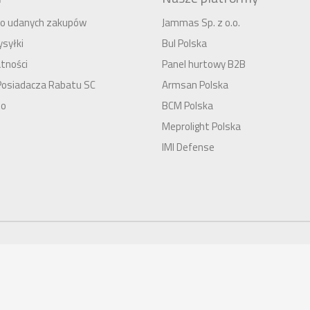
 do udanych zakupów
Jammas Sp. z o.o.
syłki
Bul Polska
tności
Panel hurtowy B2B
Posiadacza Rabatu SC
Armsan Polska
to
BCM Polska
Meprolight Polska
IMI Defense