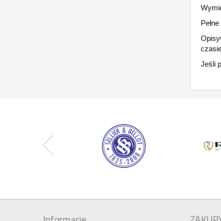
Wymien
Pełne 
Opisy
czasi
Jeśli 
Informacje
ZAKUP