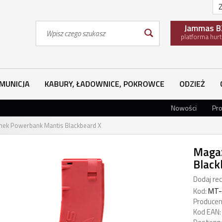
Z
Wyszukaj
Jammas B
platforma hur
MUNICJA
KABURY, ŁADOWNICE, POKROWCE
ODZIEŻ
Nowości
Pr
ek Powerbank Mantis Blackbeard X
Maga
Black
Dodaj rec
Kod:
MT-
Producen
Kod EAN: