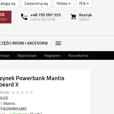
aloguj się
Zarejestruj się
Polska
PLN
2B
+48 793 097 555
Koszyk
towa
+48 22 250 10 59
0,00 zł
CZĘŚCI BRONI I AKCESORIA
omocje
Wyprzedaże
Regulamin
Rusznikarnia
zynek Powerbank Mantis
beard X
enzję:
6205
t:
Mantis
5902808654865