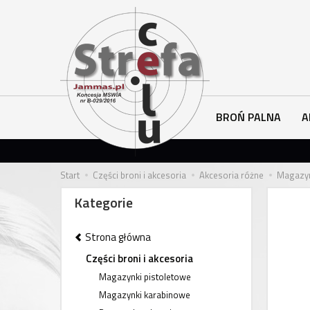
BROŃ PALNA
A
Start
Części broni i akcesoria
Akcesoria różne
Magazyn
Kategorie
Strona główna
Części broni i akcesoria
Magazynki pistoletowe
Magazynki karabinowe