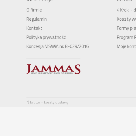
O firmie
4 Kroki -
Regulamin
Koszty wy
Kontakt
Formy pła
Polityka prywatności
Program 
Koncesja MSWiA nr. B-029/2016
Moje kon
*) brutto + koszty dostawy