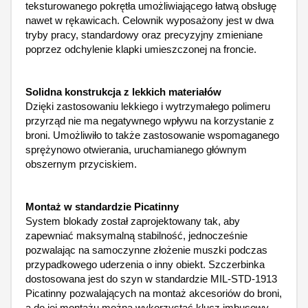
teksturowanego pokrętła umożliwiającego łatwą obsługę
nawet w rękawicach. Celownik wyposażony jest w dwa
tryby pracy, standardowy oraz precyzyjny zmieniane
poprzez odchylenie klapki umieszczonej na froncie.
Solidna konstrukcja z lekkich materiałów
Dzięki zastosowaniu lekkiego i wytrzymałego polimeru
przyrząd nie ma negatywnego wpływu na korzystanie z
broni. Umożliwiło to także zastosowanie wspomaganego
sprężynowo otwierania, uruchamianego głównym
obszernym przyciskiem.
Montaż w standardzie Picatinny
System blokady został zaprojektowany tak, aby
zapewniać maksymalną stabilność, jednocześnie
pozwalając na samoczynne złożenie muszki podczas
przypadkowego uderzenia o inny obiekt. Szczerbinka
dostosowana jest do szyn w standardzie MIL-STD-1913
Picatinny pozwalających na montaż akcesoriów do broni,
a do jej montażu można wykorzystać klucz imbusowy