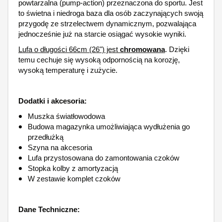
powtarzalna (pump-action) przeznaczona do sportu. Jest
to świetna i niedroga baza dla osób zaczynających swoją
przygodę ze strzelectwem dynamicznym, pozwalająca
jednocześnie już na starcie osiągać wysokie wyniki.
Lufa o długości 66cm (26") jest
chromowana
. Dzięki
temu cechuje się wysoką odpornością na korozję,
wysoką temperaturę i zużycie.
Dodatki i akcesoria:
Muszka światłowodowa
Budowa magazynka umożliwiająca wydłużenia go
przedłużką
Szyna na akcesoria
Lufa przystosowana do zamontowania czoków
Stopka kolby z amortyzacją
W zestawie komplet czoków
Dane Techniczne: