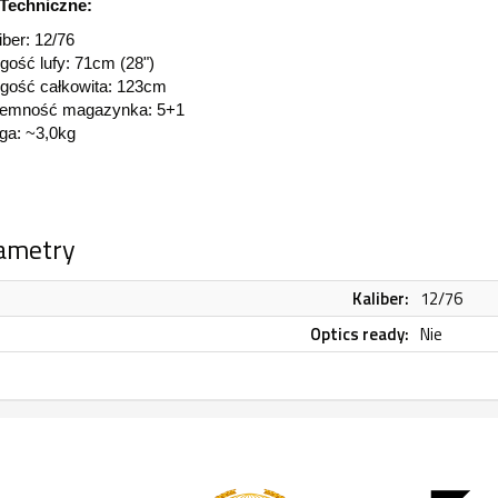
Techniczne:
iber: 12/76
gość lufy: 71cm (28")
gość całkowita: 123cm
jemność magazynka: 5+1
a: ~3,0kg
ametry
Kaliber:
12/76
Optics ready:
Nie