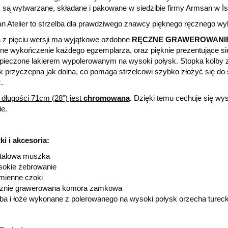
 są wytwarzane, składane i pakowane w siedzibie firmy Armsan w İs
n Atelier to strzelba dla prawdziwego znawcy pięknego ręcznego wy
 z pięciu wersji ma wyjątkowe ozdobne
RĘCZNE GRAWEROWANI
ne wykończenie każdego egzemplarza, oraz pięknie prezentujące się
pieczone lakierem wypolerowanym na wysoki połysk. Stopka kolby za
ak przyczepna jak dolna, co pomaga strzelcowi szybko złożyć się do s
.
 długości 71cm (28") jest
chromowana
. Dzięki temu cechuje się wy
e.
i i akcesoria:
talowa muszka
okie żebrowanie
mienne czoki
cznie grawerowana komora zamkowa
ba i łoże wykonane z polerowanego na wysoki połysk orzecha turec