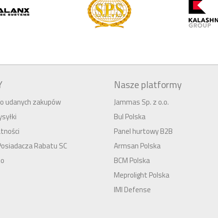
Y
Nasze platformy
 do udanych zakupów
Jammas Sp. z o.o.
syłki
Bul Polska
tności
Panel hurtowy B2B
Posiadacza Rabatu SC
Armsan Polska
to
BCM Polska
Meprolight Polska
IMI Defense