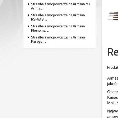
Strzelba samopowtarzalna Armsan M4
Armta...
Strzelba samopowtarzalna Armsan
RS-A3 Bl...
Strzelba samopowtarzalna Armsan
Phenoma ...
Strzelba samopowtarzalna Armsan
Paragon ...
Re
Produk
Armsan
jakośc
Obecni
Kanada
Mali, 
Najwy
amery