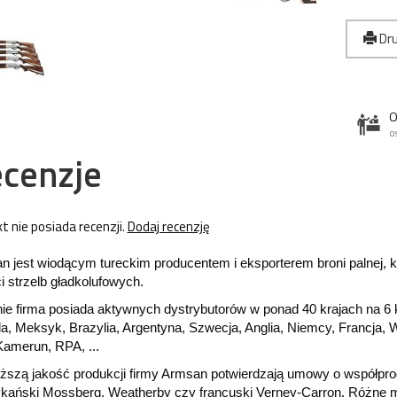
Dru
O
o
cenzje
t nie posiada recenzji.
Dodaj recenzję
 jest wiodącym tureckim producentem i eksporterem broni palnej, kt
i strzelb gładkolufowych.
e firma posiada aktywnych dystrybutorów w ponad 40 krajach na 6 k
, Meksyk, Brazylia, Argentyna, Szwecja, Anglia, Niemcy, Francja, W
Kamerun, RPA, ...
ższą jakość produkcji firmy Armsan potwierdzają umowy o współprod
kański Mossberg, Weatherby czy francuski Verney-Carron. Różne mo