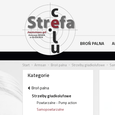
BROŃ PALNA
A
Start
Armsan
Broń palna
Strzelby gładkolufowe
Sa
Kategorie
Broń palna
Strzelby gładkolufowe
Powtarzalne - Pump action
Samopowtarzalne