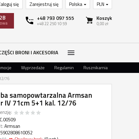
aloguj się
Zarejestruj się
Polska
PLN
2B
+48 793 097 555
Koszyk
towa
+48 22 250 10 59
0,00 zł
CZĘŚCI BRONI I AKCESORIA
omocje
Wyprzedaże
Regulamin
Rusznikarnia
12/76
lba samopowtarzalna Armsan
er IV 71cm 5+1 kal. 12/76
enzję:
C.00509
t:
Armsan
5902808610052