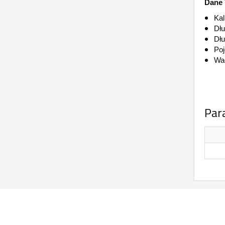
Dane 
Kal
Dłu
Dłu
Po
Wag
Par