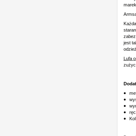
marek
Armsa
Każda
staran
zabez
jest t
odzież
Lufa o
zużyci
Dodatk
me
wys
wy
rę
Kol