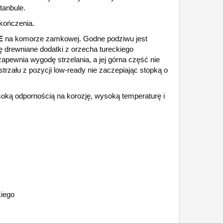
tanbule.
kończenia.
E
na komorze zamkowej. Godne podziwu jest
 drewniane dodatki z orzecha tureckiego
pewnia wygodę strzelania, a jej górna część nie
trzału z pozycji low-ready nie zaczepiając stopką o
soką odpornością na korozję, wysoką temperaturę i
kiego