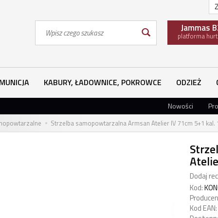
Z
Wyszukaj
Jammas B
platforma hur
MUNICJA
KABURY, ŁADOWNICE, POKROWCE
ODZIEŻ
Nowości
Pr
mopowtarzalne
Strzelba samopowtarzalna Armsan Atelier IV 71cm 5+1 kal. 
Strze
Ateli
Dodaj rec
Kod:
KON
Producen
Kod EAN: