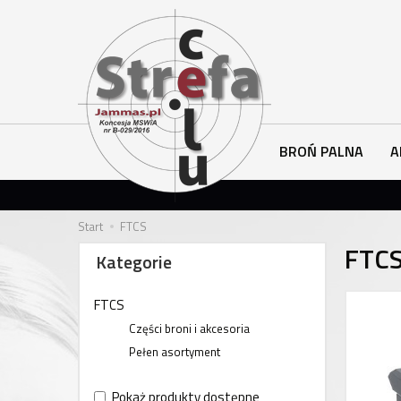
BROŃ PALNA
A
Start
FTCS
FTC
Kategorie
FTCS
Części broni i akcesoria
Pełen asortyment
Pokaż produkty dostępne