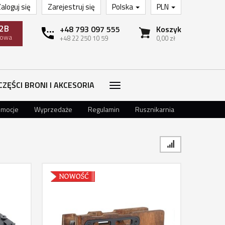
aloguj się
Zarejestruj się
Polska
PLN
2B
+48 793 097 555
Koszyk
towa
+48 22 250 10 59
0,00 zł
CZĘŚCI BRONI I AKCESORIA
omocje
Wyprzedaże
Regulamin
Rusznikarnia