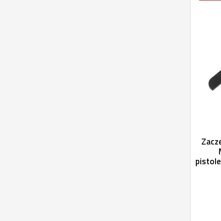
Zacz
pistol