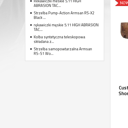
Rekawiczki meskie 5.11 HIGH
ABRASION TAC...
Strzelba Pump-Action Armsan RS-X2
Black ...
rękawiczki męskie 5.11 HIGH ABRASION
TAC...
Kolba syntetyczna teleskopowa
składana z...
Strzelba samopowtarzalna Armsan
RS-S1 Wo...
Cus
Shor