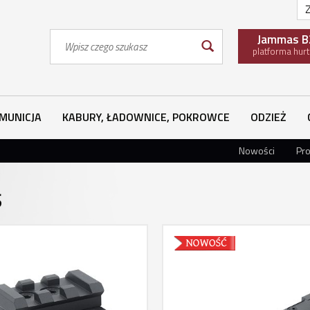
Z
Wyszukaj
Jammas B
platforma hur
MUNICJA
KABURY, ŁADOWNICE, POKROWCE
ODZIEŻ
Nowości
Pr
S