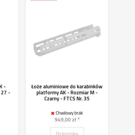
K -
Łoże aluminiowe do karabinków
 27 -
platformy AK - Rozmiar M -
Czarny - FTCS Nr. 35
Chwilowy brak
949,00 zł *
Do koszyka