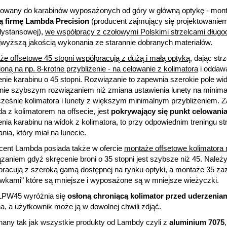
owany do karabinów wyposażonych od góry w główną optykę - monta
ą firmę Lambda Precision
(producent zajmujący się projektowaniem
dystansowej),
we współpracy z czołowymi Polskimi strzelcami dług
jwyższą jakością wykonania ze starannie dobranych materiałów.
e offsetowe 45 stopni współpracują z dużą i małą optyką,
dając str
oną na np. 8-krotne przybliżenie - na celowanie z kolimatora
i oddawa
nie karabinu o 45 stopni. Rozwiązanie to zapewnia szerokie pole wi
ie szybszym rozwiązaniem niż zmiana ustawienia lunety na minimaln
cześnie kolimatora i lunety z większym minimalnym przybliżeniem.
Z
 z kolimatorem na offsecie, jest
pokrywający się punkt celowani
nia karabinu na widok z kolimatora, to przy odpowiednim treningu s
nia, który miał na lunecie.
cent Lambda posiada także w ofercie
montaże offsetowe kolimatora 
zaniem gdyż skręcenie broni o 35 stopni jest szybsze niż 45. Nale
pracują z szeroką gamą dostępnej na rynku optyki, a montaże 35 za
ówkami" które są mniejsze i wyposażone są w mniejsze wieżyczki.
PW45 wyróżnia się
osłoną chroniącą kolimator przed uderzenia
na, a użytkownik może ją w dowolnej chwili zdjąć.
any tak jak wszystkie produkty od Lambdy czyli z
aluminium 7075