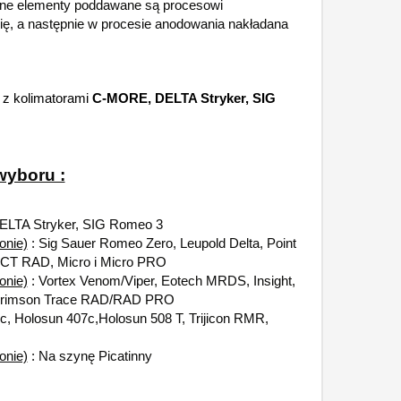
lne elementy poddawane są procesowi
nię, a następnie w procesie anodowania nakładana
 z kolimatorami
C-MORE,
DELTA Stryker,
SIG
wyboru :
LTA Stryker, SIG Romeo 3
onie)
: Sig Sauer Romeo Zero, Leupold Delta, Point
 CT RAD, Micro i Micro PRO
onie)
: Vortex Venom/Viper, Eotech MRDS, Insight,
0, Crimson Trace RAD/RAD PRO
c, Holosun 407c,Holosun 508 T, Trijicon RMR,
onie)
: Na szynę Picatinny