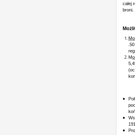
całej 
broni.
Możl
Mon
.50
reg
M
o
5,4
(oc
ko
Poł
poc
koń
Wsz
191
Pro