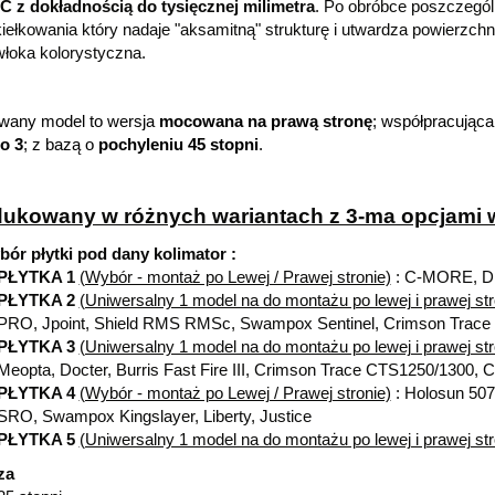
 z dokładnością do tysięcznej milimetra
. Po obróbce poszczegó
iełkowania który nadaje "aksamitną" strukturę i utwardza powierzch
łoka kolorystyczna.
wany model to wersja
mocowana na prawą stronę
; współpracująca
o 3
; z bazą o
pochyleniu 45 stopni
.
ukowany w różnych wariantach z 3-ma opcjami 
ór płytki pod dany kolimator :
PŁYTKA 1
(Wybór - montaż po Lewej / Prawej stronie)
: C-MORE, DE
PŁYTKA 2
(Uniwersalny 1 model na do montażu po lewej i prawej str
PRO, Jpoint, Shield RMS RMSc, Swampox Sentinel, Crimson Trace
PŁYTKA 3
(Uniwersalny 1 model na do montażu po lewej i prawej str
Meopta, Docter, Burris Fast Fire III, Crimson Trace CTS1250/130
PŁYTKA 4
(Wybór - montaż po Lewej / Prawej stronie)
: Holosun 507
SRO, Swampox Kingslayer, Liberty, Justice
PŁYTKA 5
(Uniwersalny 1 model na do montażu po lewej i prawej str
za