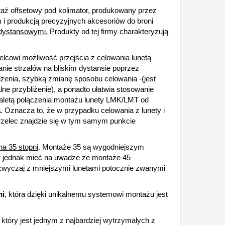
ż offsetowy pod kolimator, produkowany przez
 i produkcją precyzyjnych akcesoriów do broni
odystansowymi.
Produkty od tej firmy charakteryzują
zelcowi
możliwość przejścia z celowania lunetą
nie strzałów na bliskim dystansie poprzez
dzenia, szybką zmianę sposobu celowania -(jest
e przybliżenie), a ponadto ułatwia stosowanie
aletą połączenia montażu lunety LMK/LMT od
a
. Oznacza to, że w przypadku celowania z lunety i
trzelec znajdzie się w tym samym punkcie
na 35 stopni
. Montaże 35 są wygodniejszym
ży jednak mieć na uwadze ze montaże 45
zwyczaj z mniejszymi lunetami potocznie zwanymi
mi
, która dzięki unikalnemu systemowi montażu jest
, który jest jednym z najbardziej wytrzymałych z