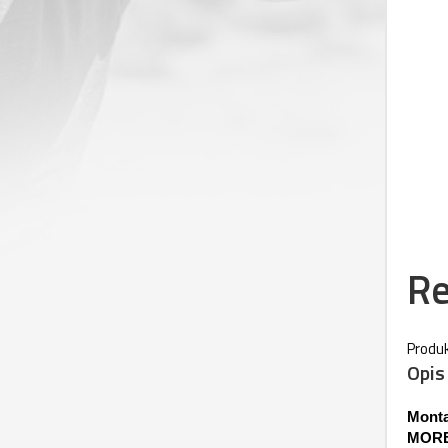
Re
Produk
Opis
Monta
MOR