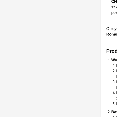
CNC
szk
pow
Opisy
Rome
Prod
Wyb
Ba