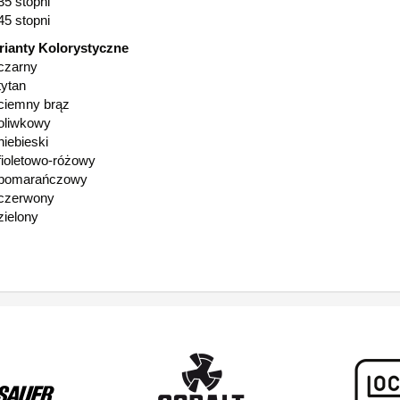
35 stopni
45 stopni
rianty Kolorystyczne
czarny
tytan
ciemny brąz
oliwkowy
niebieski
fioletowo-różowy
pomarańczowy
czerwony
zielony