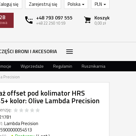
aloguj się
Zarejestruj się
Polska
PLN
2B
+48 793 097 555
Koszyk
towa
+48 22 250 10 59
0,00 zł
CZĘŚCI BRONI I AKCESORIA
omocje
Wyprzedaże
Regulamin
Rusznikarnia
a Precision
ż offset pod kolimator HRS
+ kolor: Olive Lambda Precision
enzję:
21781
t:
Lambda Precision
5900000054513