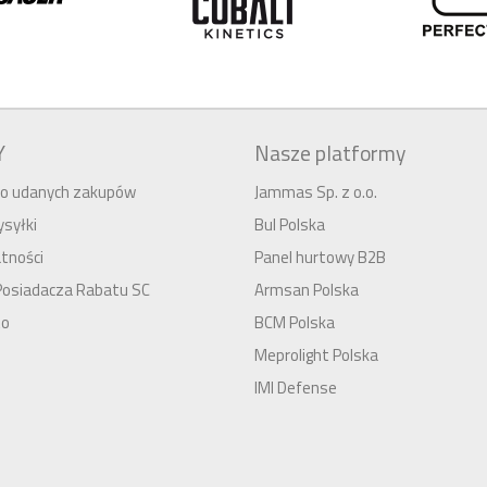
Y
Nasze platformy
 do udanych zakupów
Jammas Sp. z o.o.
syłki
Bul Polska
tności
Panel hurtowy B2B
Posiadacza Rabatu SC
Armsan Polska
to
BCM Polska
Meprolight Polska
IMI Defense