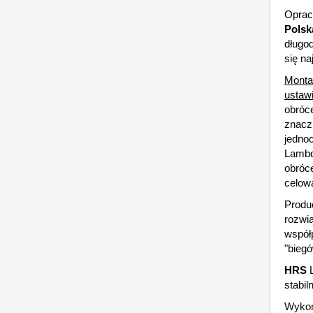
Oprac
Polsk
długo
się na
Montaż
ustawi
obróce
znaczn
jedno
Lambda
obróce
celowa
Produ
rozwią
współ
"bieg
HRS
L
stabil
Wykon