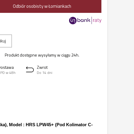
Odbiór osobisty w Łomiankach
kuj
Produkt dostępne wysyłamy w ciągu 24h.
Dostawa
Zwrot
PD w 48h
Do 14 dni
lska), Model : HRS LPW45+ (Pod Kolimator
C-