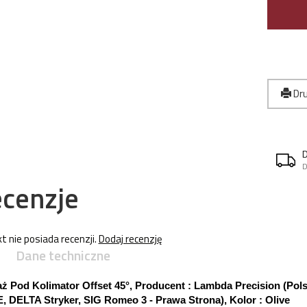
Dru
D
cenzje
t nie posiada recenzji.
Dodaj recenzję
Dane techniczne
ż Pod Kolimator Offset 45°, Producent : Lambda Precision (Po
E,
DELTA Stryker,
SIG Romeo 3 - Prawa Strona)
, Kolor : Olive