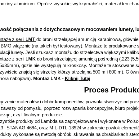
rodziny aluminium. Oprócz wysokiej wytrzymałości, materiał ten char
iwość połączenia z dotychczasowym mocowaniem lunety, l
taże z serii
LMT
do broni strzelającej amunicją karabinową, główni
 BMG włącznie (na takich był testowany). Montaże te produkowane 
ulacji lunety. Jeśli szukasz montażu do strzelectwa większymi kalib
ntaże z serii
LMK
do broni strzelającej amunicją pośrednią (.223 
5x39mm), gdzie nie występują mikroskosy. Montaże te stosowane są
zywiście znajdą się strzelcy którzy strzelą na 500 m i 800 m). Głów
mora nabojowa).
Montaż LMK -
Kliknij Tutaj
Proces Produkc
ączenie materiałów i dobór komponentów, pozwala stworzyć od poc
ząwszy od pomysłu, poprzez rozwiązania koncepcyjne, biuro projek
cząc, czyli finalnym produkcie.
ystkie produkty od Lambda są zaprojektowane i wykonane w Polsc
3 i STANAG 4694, oraz MIL-DTL-13924 w zakresie powłok elementów
dukty wykonane są metodą obróbki skrawania na obrabiarkach ste