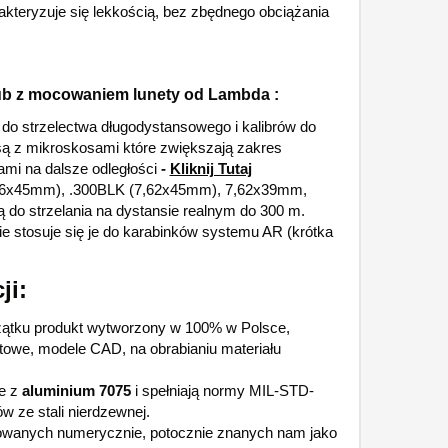
akteryzuje się lekkością, bez zbędnego obciążania
ub z mocowaniem lunety od Lambda :
e do strzelectwa długodystansowego i kalibrów do
są z mikroskosami które zwiększają zakres
rami na dalsze odległości
-
Kliknij Tutaj
(5,56x45mm), .300BLK (7,62x45mm), 7,62x39mm,
 do strzelania na dystansie realnym do 300 m.
nie stosuje się je do karabinków systemu AR (krótka
ji:
zątku produkt wytworzony w 100% w Polsce,
towe, modele CAD, na obrabianiu materiału
e z
aluminium 7075
i spełniają normy MIL-STD-
 ze stali nierdzewnej.
rowanych numerycznie, potocznie znanych nam jako