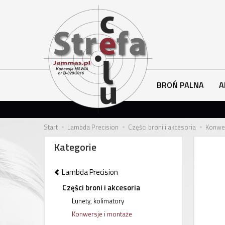
BROŃ PALNA
A
Start
Lambda Precision
Części broni i akcesoria
Konwer
Kategorie
Lambda Precision
Części broni i akcesoria
Lunety, kolimatory
Konwersje i montaże