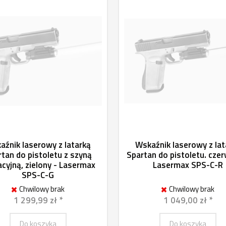
aźnik laserowy z latarką
Wskaźnik laserowy z lat
tan do pistoletu z szyną
Spartan do pistoletu. cze
cyjną, zielony - Lasermax
Lasermax SPS-C-R
SPS-C-G
Chwilowy brak
Chwilowy brak
1 299,99 zł *
1 049,00 zł *
Do koszyka
Do koszyka