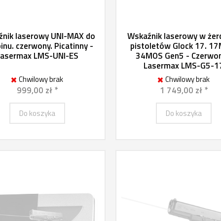
nik laserowy UNI-MAX do
Wskaźnik laserowy w żer
inu. czerwony. Picatinny -
pistoletów Glock 17. 1
Lasermax LMS-UNI-ES
34MOS Gen5 - Czerwon
Lasermax LMS-G5-1
Chwilowy brak
Chwilowy brak
999,00 zł *
1 749,00 zł *
Do koszyka
Do koszyka