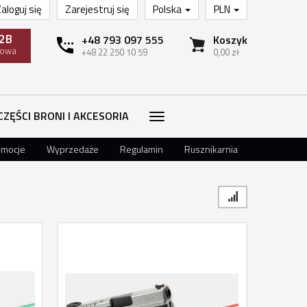
aloguj się
Zarejestruj się
Polska
PLN
2B
+48 793 097 555
Koszyk
towa
+48 22 250 10 59
0,00 zł
CZĘŚCI BRONI I AKCESORIA
omocje
Wyprzedaże
Regulamin
Rusznikarnia