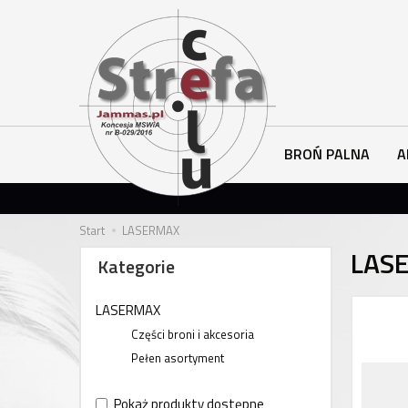
BROŃ PALNA
A
Start
LASERMAX
LAS
Kategorie
LASERMAX
Części broni i akcesoria
Pełen asortyment
Pokaż produkty dostępne