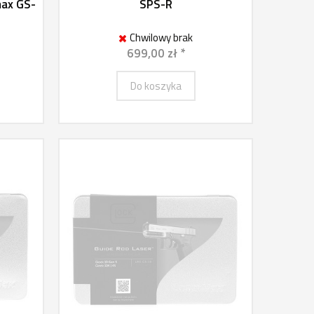
max GS-
SPS-R
Chwilowy brak
699,00 zł *
Do koszyka