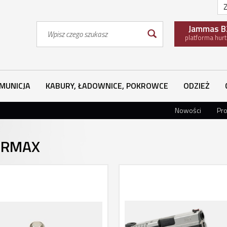
Z
Wyszukaj
Jammas B
platforma hur
MUNICJA
KABURY, ŁADOWNICE, POKROWCE
ODZIEŻ
Nowości
Pr
ERMAX