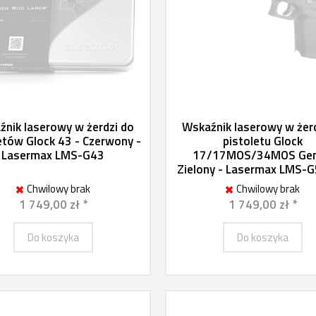
nik laserowy w żerdzi do
Wskaźnik laserowy w żer
etów Glock 43 - Czerwony -
pistoletu Glock
Lasermax LMS-G43
17/17MOS/34MOS Gen
Zielony - Lasermax LMS-
Chwilowy brak
Chwilowy brak
1 749,00 zł *
1 749,00 zł *
Do koszyka
Do koszyka