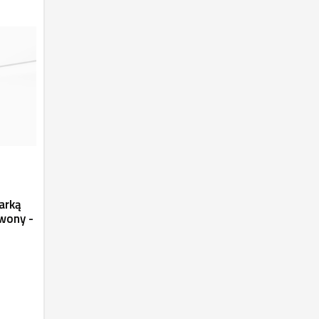
arką
rwony -