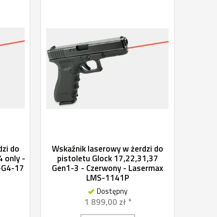
dzi do
Wskaźnik laserowy w żerdzi do
 only -
pistoletu Glock 17,22,31,37
-G4-17
Gen1-3 - Czerwony - Lasermax
LMS-1141P
Dostępny
1 899,00 zł *