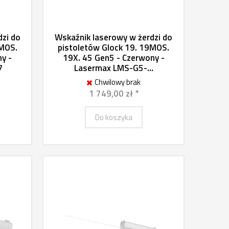
dzi do
Wskaźnik laserowy w żerdzi do
7MOS.
pistoletów Glock 19. 19MOS.
y -
19X. 45 Gen5 - Czerwony -
7
Lasermax LMS-G5-...
Chwilowy brak
1 749,00 zł *
Do koszyka