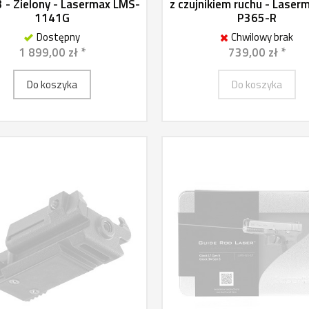
 - Zielony - Lasermax LMS-
z czujnikiem ruchu - Laser
1141G
P365-R
Dostępny
Chwilowy brak
1 899,00 zł *
739,00 zł *
Do koszyka
Do koszyka