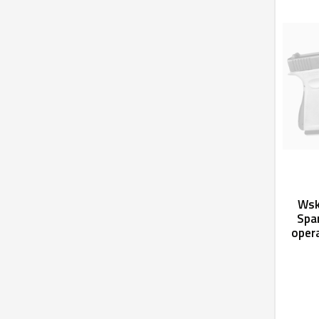
Wsk
Spar
opera