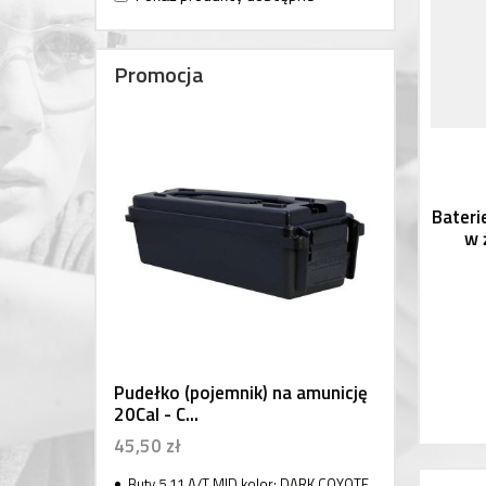
Promocja
Bateri
w 
Pudełko (pojemnik) na amunicję
20Cal - C...
45,50 zł
Buty 5.11 A/T MID kolor: DARK COYOTE