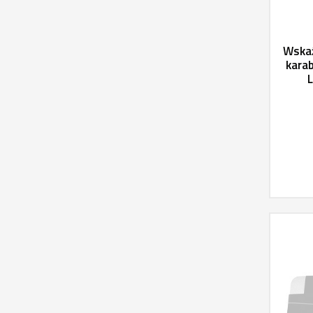
Wskaź
karab