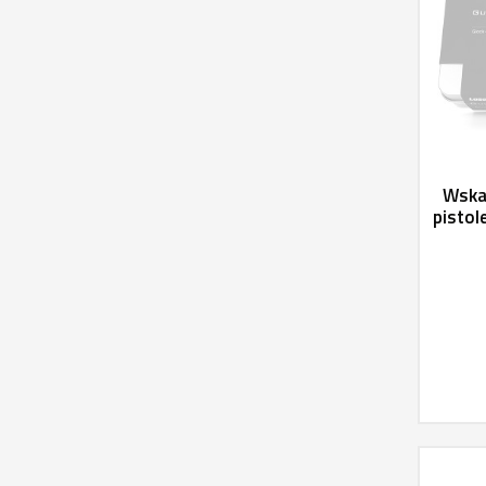
Wskaź
pistol