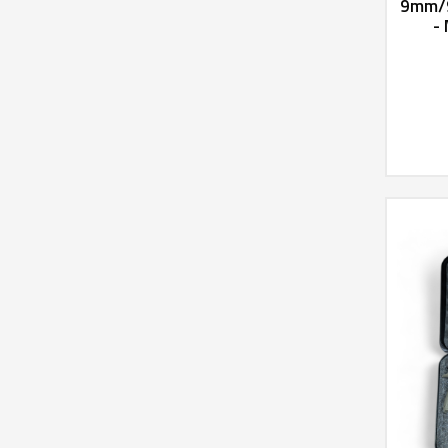
9mm/
-