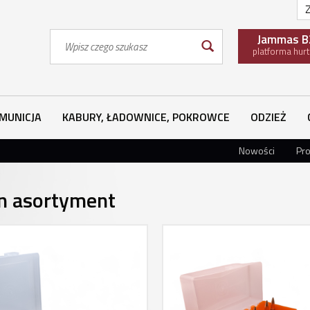
Z
Wyszukaj
Jammas B
platforma hur
MUNICJA
KABURY, ŁADOWNICE, POKROWCE
ODZIEŻ
Nowości
Pr
n asortyment