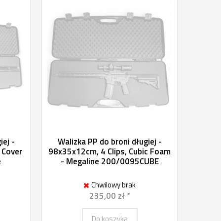
iej -
Walizka PP do broni długiej -
 Cover
98x35x12cm, 4 Clips, Cubic Foam
e
- Megaline 200/0095CUBE
Chwilowy brak
235,00 zł *
Do koszyka