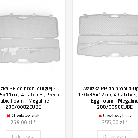
zka PP do broni długiej -
Walizka PP do broni dług
5x11cm, 4 Catches, Precut
130x35x12cm, 4 Catches,
ubic Foam - Megaline
Egg Foam - Megalin
200/0082CUBE
200/0090CUBE
Chwilowy brak
Chwilowy brak
259,00 zł *
255,00 zł *
Do koszyka
Do koszyka