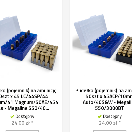
ko (pojemnik) na amunicję
Pudełko (pojemnik) na am
0szt x 45 LC/44SP/44
50szt x 45ACP/10m
um/41 Magnum/50AE/454
Auto/40S&W - Megali
s - Megaline 550/40...
550/3000BT
Dostępny
Dostępny
24,00 zł *
24,00 zł *