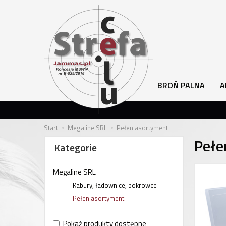
BROŃ PALNA
A
Start
Megaline SRL
Pełen asortyment
Pełe
Kategorie
Megaline SRL
Kabury, ładownice, pokrowce
Pełen asortyment
Pokaż produkty dostępne