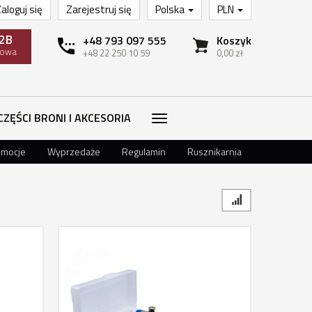
aloguj się
Zarejestruj się
Polska
PLN
2B
+48 793 097 555
Koszyk
towa
+48 22 250 10 59
0,00 zł
CZĘŚCI BRONI I AKCESORIA
omocje
Wyprzedaże
Regulamin
Rusznikarnia