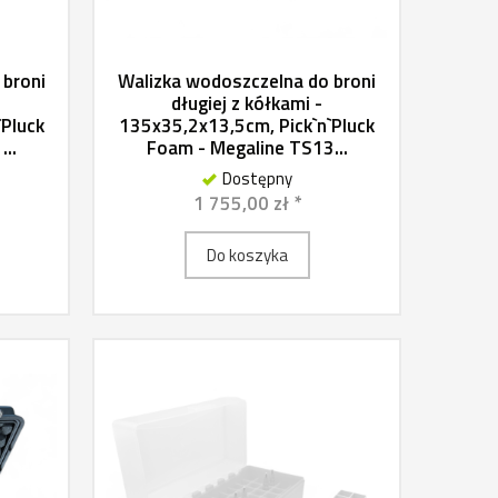
 broni
Walizka wodoszczelna do broni
długiej z kółkami -
`Pluck
135x35,2x13,5cm, Pick`n`Pluck
..
Foam - Megaline TS13...
Dostępny
1 755,00 zł *
Do koszyka