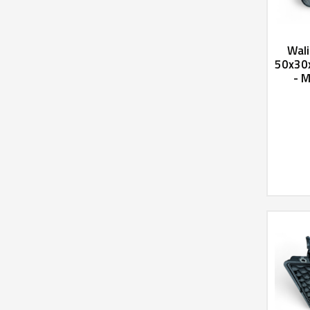
Wali
50x30x
- 