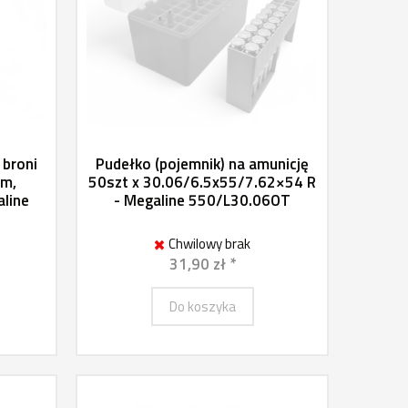
 broni
Pudełko (pojemnik) na amunicję
cm,
50szt x 30.06/6.5x55/7.62×54 R
aline
- Megaline 550/L30.06OT
Chwilowy brak
31,90 zł *
Do koszyka