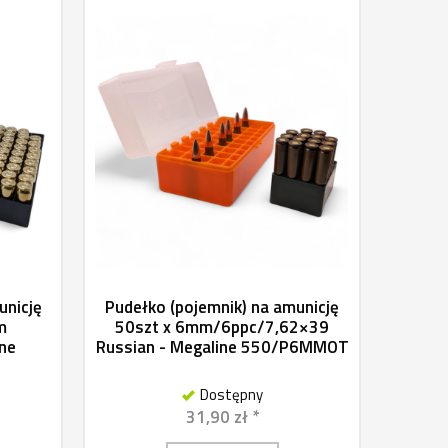
unicję
Pudełko (pojemnik) na amunicję
m
50szt x 6mm/6ppc/7,62×39
ne
Russian - Megaline 550/P6MMOT
Dostępny
31,90 zł *