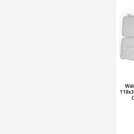
Wali
118x3
C