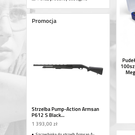
Promocja
Pudeł
100sz
Meg
Strzelba Pump-Action Armsan
P612 S Black...
1 393,00 zł
Szczerbinka do strzelb Armsan A-