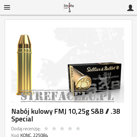
Nabój kulowy FMJ 10,25g S&B // .38
Special
Dodaj recenzję:
Kod:
KONC. 225084