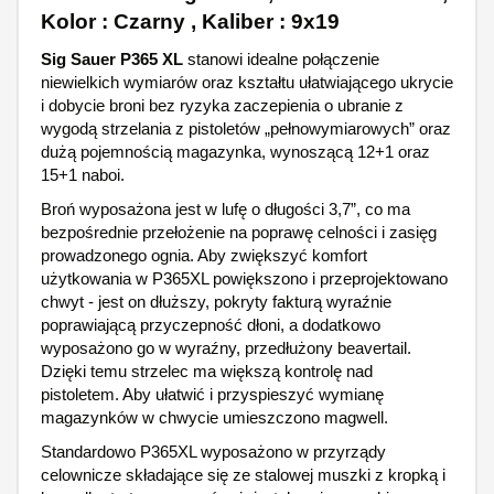
Kolor : Czarny , Kaliber : 9x19
Sig Sauer P365 XL
stanowi idealne połączenie
niewielkich wymiarów oraz kształtu ułatwiającego ukrycie
i dobycie broni bez ryzyka zaczepienia o ubranie z
wygodą strzelania z pistoletów „pełnowymiarowych” oraz
dużą pojemnością magazynka, wynoszącą 12+1 oraz
15+1 naboi.
Broń wyposażona jest w lufę o długości 3,7”, co ma
bezpośrednie przełożenie na poprawę celności i zasięg
prowadzonego ognia. Aby zwiększyć komfort
użytkowania w P365XL powiększono i przeprojektowano
chwyt - jest on dłuższy, pokryty fakturą wyraźnie
poprawiającą przyczepność dłoni, a dodatkowo
wyposażono go w wyraźny, przedłużony beavertail.
Dzięki temu strzelec ma większą kontrolę nad
pistoletem. Aby ułatwić i przyspieszyć wymianę
magazynków w chwycie umieszczono magwell.
Standardowo P365XL wyposażono w przyrządy
celownicze składające się ze stalowej muszki z kropką i