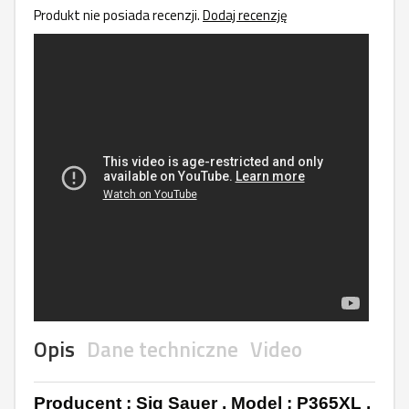
Produkt nie posiada recenzji.
Dodaj recenzję
Opis
Dane techniczne
Video
Producent : Sig Sauer , Model : P365XL ,