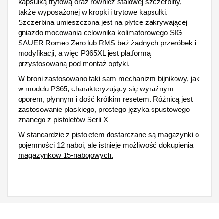
kapsułką trytową oraz również stalowej szczerbiny,
także wyposażonej w kropki i trytowe kapsułki.
Szczerbina umieszczona jest na płytce zakrywającej
gniazdo mocowania celownika kolimatorowego SIG
SAUER Romeo Zero lub RMS beż żadnych przeróbek i
modyfikacji, a więc P365XL jest platformą
przystosowaną pod montaż optyki.
W broni zastosowano taki sam mechanizm bijnikowy, jak
w modelu P365, charakteryzujący się wyraźnym
oporem, płynnym i dość krótkim resetem. Różnicą jest
zastosowanie płaskiego, prostego języka spustowego
znanego z pistoletów Serii X.
W standardzie z pistoletem dostarczane są magazynki o
pojemności 12 naboi, ale istnieje możliwość dokupienia
magazynków 15-nabojowych.