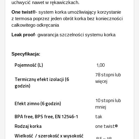
uchwycić nawet w rękawiczkach.
One twist®
- system korka umożliwiający korzystanie
z termosa poprzez jeden obrót korka bez konieczności
całkowitego odkręcania
Leak proof
- gwarancja szczelności systemu korka
Specyfikacja:
Pojemność (L)
1,00
78 stopni lub
Termiczny efekt izolacji (6
więcej
godzin)
10 stopni lub
Efekt zimno (6 godzin)
mniej
BPA free, BPS free, EN 12546-1
tak
Rodzaj korka
one twist®
Wielkość / szerokość x wysokość
8,5 × 18