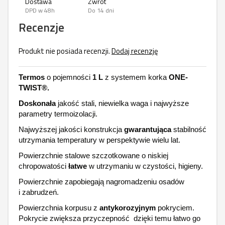
Dostawa
Zwrot
DPD w 48h
Do 14 dni
Recenzje
Produkt nie posiada recenzji.
Dodaj recenzję
Termos
o pojemności
1 L
z systemem korka
ONE-
TWIST®.
Doskonała
jakość stali, niewielka waga i najwyższe
parametry termoizolacji.
Najwyższej jakości konstrukcja
gwarantująca
stabilność
utrzymania temperatury w perspektywie wielu lat.
Powierzchnie stalowe szczotkowane o niskiej
chropowatości
łatwe
w utrzymaniu w czystości, higieny.
Powierzchnie zapobiegają nagromadzeniu osadów
i zabrudzeń.
Powierzchnia korpusu z
antykorozyjnym
pokryciem.
Pokrycie zwiększa przyczepność dzięki temu łatwo go