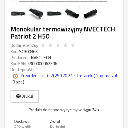
Monokular termowizyjny NVECTECH
Patriot 2 H50
Dodaj recenzję:
Kod:
SC300363
Producent:
NVECTECH
Kod EAN:
5900000062396
Dostępność:
Preorder - tel. (22) 250 20 21, strefacelu@jammas.pl
(
0
szt.)
Drukuj
Produkt dostępne wysyłamy w ciągu 24h.
Dostawa
Zwrot
DPD w 48h
Do 14 dni