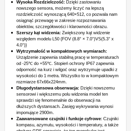
Wysoka Rozdzielczość:
Dzięki zastowaniu
nowszego sensora, możemy liczyć na lepszą
rozdzielczość wynoszącą 640×512, co pozwala nam
osiągnąć przewagę w zakresie rozpoznawania
obiektów, szczegółowości i klarowności obrazu.
Szerszy kąt widzenia:
Zwiększony kąt widzenie
względem modelu L50 {FOV (8.8° × 7.0°)VS(5.3° x
4.0°)}
Wytrzymałość w kompaktowych wymiarach:
Urządzenie zapewnia stabilną pracę w temperaturach
od -25℃ do +55℃. Stopień ochrony IP67 zapewnia
odporność na kurz i wilgoć oraz wytrzymuje upadki z
wysokości do 1 metra. Wszystko to w kompaktowym
rozmiarze 67x66x224mm.
Długodystansowa obserwacja:
Dzięki nowszemu
sensorowi i większemu polu widzenia model ten
sprawdzi się fenomenalnie do obserwacji na
dłuższych dystansach. Zasięg wykrywania wynosi
imponujące 2900m.
Zaawansowane czujniki i funkcje cyfrowe
:
Czujniki
kompasu, azymutu, wysokości i temperatury, a także
obsługa GPS sprawiają, że ten monokular jest