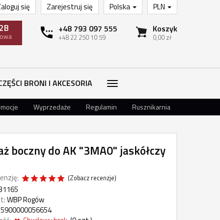
aloguj się
Zarejestruj się
Polska
PLN
2B
+48 793 097 555
Koszyk
towa
+48 22 250 10 59
0,00 zł
CZĘŚCI BRONI I AKCESORIA
omocje
Wyprzedaże
Regulamin
Rusznikarnia
ż boczny do AK "3MA0" jaskółczy
enzję:
(
Zobacz recenzje
)
31165
t:
WBP Rogów
5900000056654