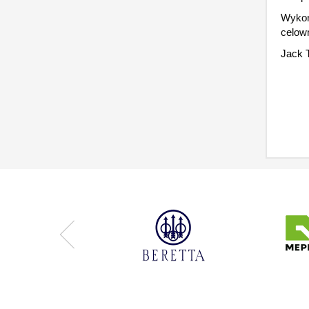
Wykon
celown
Jack 