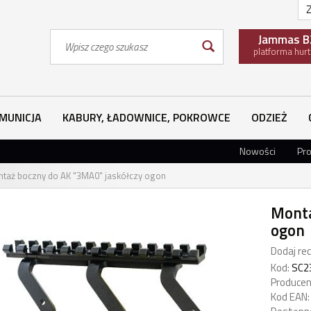
Z
Wyszukaj
Jammas B
platforma hur
MUNICJA
KABURY, ŁADOWNICE, POKROWCE
ODZIEŻ
Nowości
Pr
taż boczny do AK "3MA0" jaskółczy ogon
Monta
ogon
Dodaj rec
Kod:
SC2
Producen
Kod EAN: