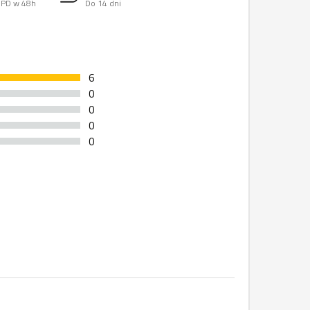
PD w 48h
Do 14 dni
6
0
0
0
0