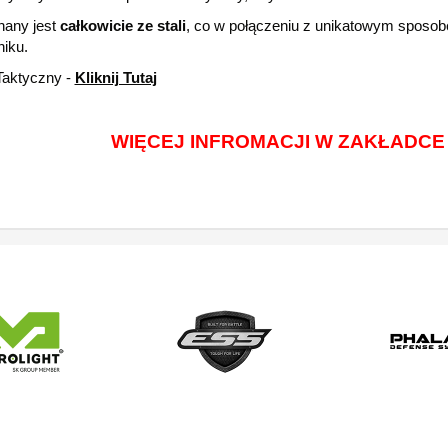
any jest
całkowicie ze stali
, co w połączeniu z unikatowym sposo
iku.
Taktyczny -
Kliknij Tutaj
WIĘCEJ INFROMACJI W ZAKŁADC