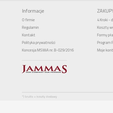
Informacje
ZAKUP
O firmie
4 Kroki -
Regulamin
Koszty wy
Kontakt
Formy pła
Polityka prywatności
Program 
Koncesja MSWiA nr. B-029/2016
Moje kon
*) brutto + koszty dostawy