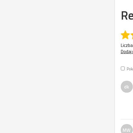
Re
Liczba
Dodaj 
Pok
dk
MW