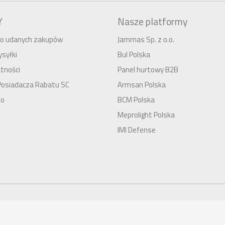
Y
Nasze platformy
 do udanych zakupów
Jammas Sp. z o.o.
syłki
Bul Polska
tności
Panel hurtowy B2B
Posiadacza Rabatu SC
Armsan Polska
to
BCM Polska
Meprolight Polska
IMI Defense