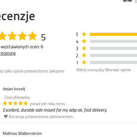
D
cenzje
5
5
4
 wystawionych ocen: 6
3
recenzję
2
1
Kliknij ocenę aby filtorwać opinie
aż tylko opinie potwierdzone zakupem
dejan koselj
Zweryfikowany
ponad pół roku temu
Excellent, durable side mount for my wbp ak, fast delivery.
Recenzja potwierdzona zamówieniem.
Mathias Wattenström