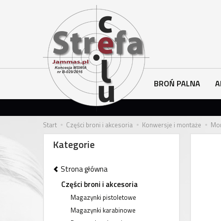
BROŃ PALNA
A
Start
Części broni i akcesoria
Konwersje i montaże
Mon
Kategorie
Strona główna
Części broni i akcesoria
Magazynki pistoletowe
Magazynki karabinowe