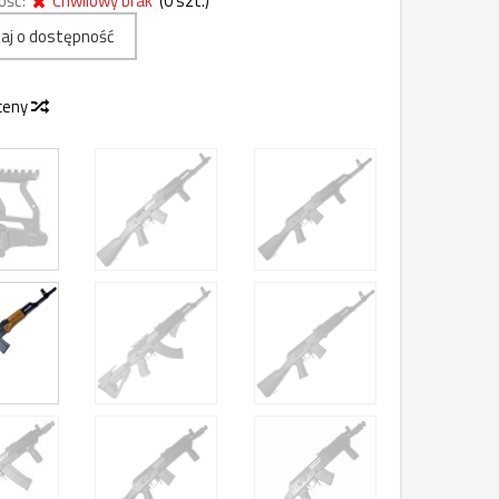
ość:
Chwilowy brak
(
0
szt.)
aj o dostępność
 ceny