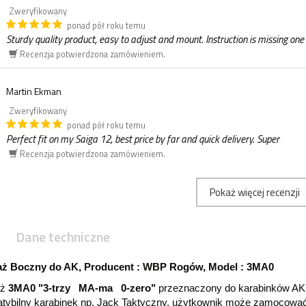
Zweryfikowany
ponad pół roku temu
Sturdy quality product, easy to adjust and mount. Instruction is missing one 
Recenzja potwierdzona zamówieniem.
Martin Ekman
Zweryfikowany
ponad pół roku temu
Perfect fit on my Saiga 12, best price by far and quick delivery. Super
Recenzja potwierdzona zamówieniem.
Pokaż więcej recenzji
Dane techniczne
ż Boczny do AK, Producent : WBP Rogów, Model : 3MA0
aż
3MA0 "3-trzy MA-ma 0-zero"
przeznaczony do karabinków AK
tybilny karabinek np. Jack Taktyczny, użytkownik może zamocować 