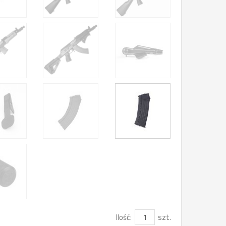
Ilość:
szt.