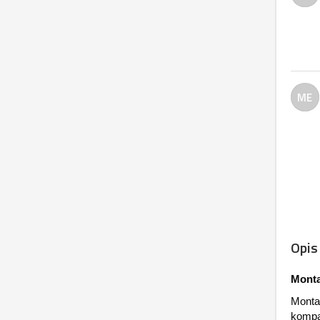
ME
Opis
Monta
Mont
kompa