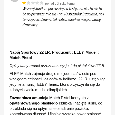
ponad pół roku temu
Wczoraj kupiłem paczuszkę na testy... no nie, to nie to
bo po pierwsze tnie się - na 10 strzałów 3 zacięcia, no i
ten zapach, dziwny, taki nitro, zupełnie niespotykany,
drażniący.
Nabój Sportowy 22 LR, Producent : ELEY, Model :
Match Pistol
Opisywany model przeznaczony jest do pistoletów 22LR.
ELEY Match zajmuje drugie miejsce na świecie pod
względem celności i osiągów w kalibrze .22LR, ustępując
jedynie amunicji ELEY Tenex, która przyczyniła się do
zdobycia wielu medali olimpijskich.
Zawodnicza amunicja
Match Pistol korzysta z
opatentowanego płaskiego czubka
i naciętej łuski, co
przekłada się na optymalne osadzenie pocisku,
kontrolowaną długość, i finalnie wysoką powtarzalność.