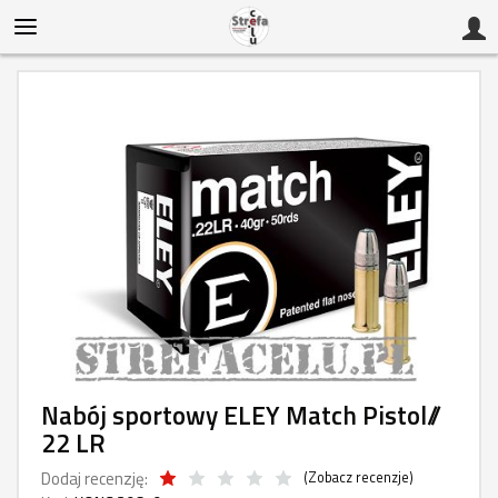
Nabój sportowy ELEY Match Pistol//
22 LR
Dodaj recenzję:
(
Zobacz recenzje
)