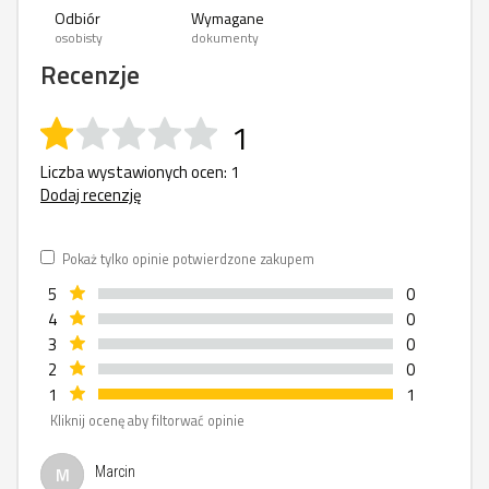
Odbiór
Wymagane
osobisty
dokumenty
Recenzje
1
Liczba wystawionych ocen: 1
Dodaj recenzję
Pokaż tylko opinie potwierdzone zakupem
5
0
4
0
3
0
2
0
1
1
Kliknij ocenę aby filtorwać opinie
M
Marcin