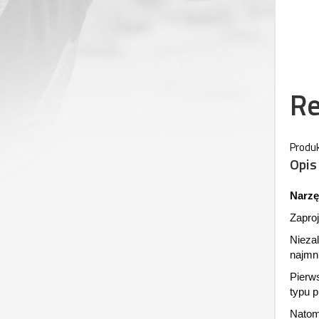
Re
Produk
Opis
Narzę
Zapro
Nieza
najmn
Pierw
typu p
Natom