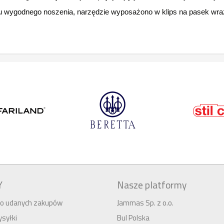
u wygodnego noszenia, narzędzie wyposażono w klips na pasek wr
Y
Nasze platformy
 do udanych zakupów
Jammas Sp. z o.o.
syłki
Bul Polska