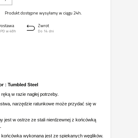
Produkt dostępne wysyłamy w ciągu 24h.
Dostawa
Zwrot
PD w 48h
Do 14 dni
or : Tumbled Steel
ęką w razie nagłej potrzeby.
ństwa, narzędzie ratunkowe może przydać się w
jest w ostrze ze stali nierdzewnej z końcówką
.
m końcówka wykonana jest ze spiekanych węglików.