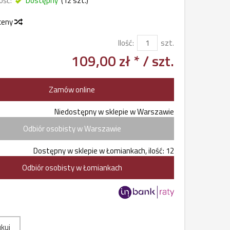
ość:
Dostępny
(
12
szt.)
 ceny
Ilość:
szt.
109,00 zł *
/ szt.
Zamów online
Niedostępny w sklepie w Warszawie
Odbiór osobisty w Warszawie
Dostępny w sklepie w Łomiankach, ilość: 12
Odbiór osobisty w Łomiankach
kuj