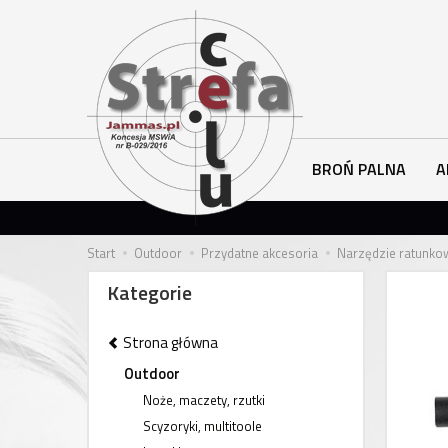
BROŃ PALNA
A
Start
Outdoor
Przydatne akcesoria
Narzędzie ratunko
Kategorie
Strona główna
Outdoor
Noże, maczety, rzutki
Scyzoryki, multitoole