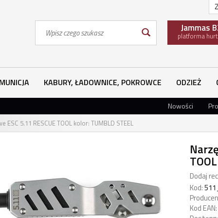
Z
Wyszukaj
Jammas B
platforma hur
MUNICJA
KABURY, ŁADOWNICE, POKROWCE
ODZIEŻ
Nowości
Pr
we ESC 5.11 RESCUE TOOL kolor: TUMBLD STEEL
Narzę
TOOL
Dodaj rec
Kod:
511
Producen
Kod EAN: