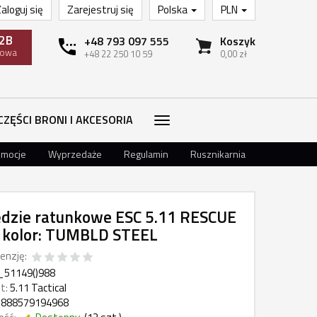
aloguj się
Zarejestruj się
Polska
PLN
2B
+48 793 097 555
Koszyk
towa
+48 22 250 10 59
0,00 zł
CZĘŚCI BRONI I AKCESORIA
omocje
Wyprzedaże
Regulamin
Rusznikarnia
dzie ratunkowe ESC 5.11 RESCUE
 kolor: TUMBLD STEEL
enzję:
_51149()988
t:
5.11 Tactical
888579194968