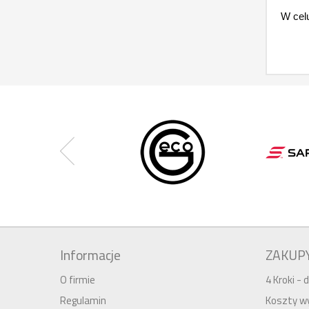
W cel
Informacje
ZAKUP
O firmie
4 Kroki -
Regulamin
Koszty wy