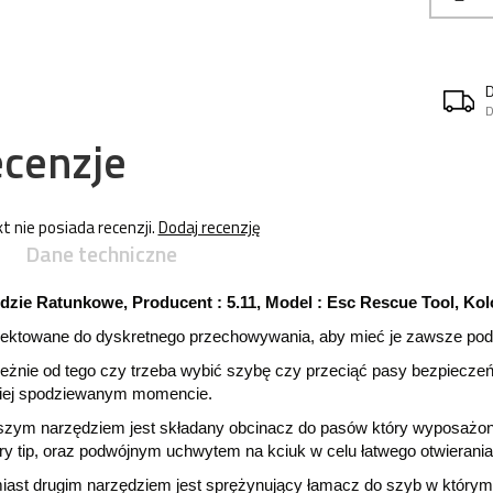
D
cenzje
t nie posiada recenzji.
Dodaj recenzję
Dane techniczne
dzie Ratunkowe, Producent : 5.11, Model : Esc Rescue Tool, Kol
jektowane do dyskretnego przechowywania, aby mieć je zawsze pod r
leżnie od tego czy trzeba wybić szybę czy przeciąć pasy bezpiecze
iej spodziewanym momencie.
szym narzędziem jest składany obcinacz do pasów który wyposażony 
ry tip, oraz podwójnym uchwytem na kciuk w celu łatwego otwierania
iast drugim narzędziem jest sprężynujący łamacz do szyb w który