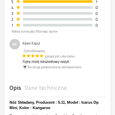
5
1
4
0
3
0
2
0
1
0
Kliknij ocenę aby filtorwać opinie
AK
Adam Kaput
Zweryfikowany
ponad pół roku temu
Fajny mały kieszonkowy nożyk.
Recenzja potwierdzona zamówieniem.
Opis
Dane techniczne
Nóż Składany, Producent : 5.11, Model : Icarus Dp
Mini, Kolor : Kangaroo