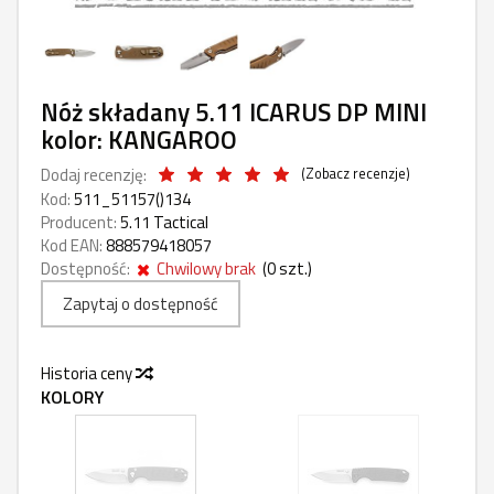
Nóż składany 5.11 ICARUS DP MINI
kolor: KANGAROO
Dodaj recenzję:
(
Zobacz recenzje
)
Kod:
511_51157()134
Producent:
5.11 Tactical
Kod EAN:
888579418057
Dostępność:
Chwilowy brak
(
0
szt.)
Zapytaj o dostępność
Historia ceny
KOLORY