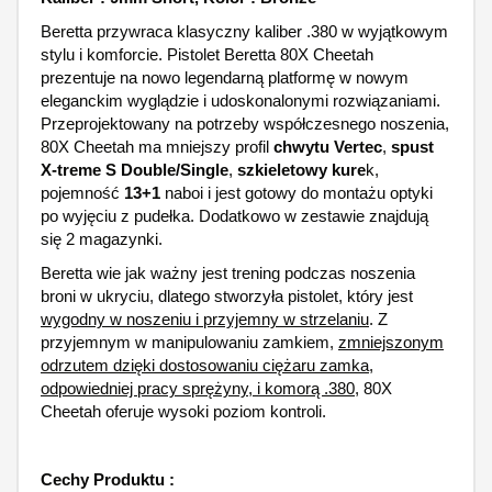
Beretta przywraca klasyczny kaliber .380 w wyjątkowym
stylu i komforcie. Pistolet Beretta 80X Cheetah
prezentuje na nowo legendarną platformę w nowym
eleganckim wyglądzie i udoskonalonymi rozwiązaniami.
Przeprojektowany na potrzeby współczesnego noszenia,
80X Cheetah ma mniejszy profil
chwytu Vertec
,
spust
X-treme S Double/Single
,
szkieletowy kure
k,
pojemność
13+1
naboi i jest gotowy do montażu optyki
po wyjęciu z pudełka. Dodatkowo w zestawie znajdują
się 2 magazynki.
Beretta wie jak ważny jest trening podczas noszenia
broni w ukryciu, dlatego stworzyła pistolet, który jest
wygodny w noszeniu i przyjemny w strzelaniu
. Z
przyjemnym w manipulowaniu zamkiem,
zmniejszonym
odrzutem dzięki dostosowaniu ciężaru zamka,
odpowiedniej pracy sprężyny, i komorą .380
, 80X
Cheetah oferuje wysoki poziom kontroli.
Cechy Produktu :