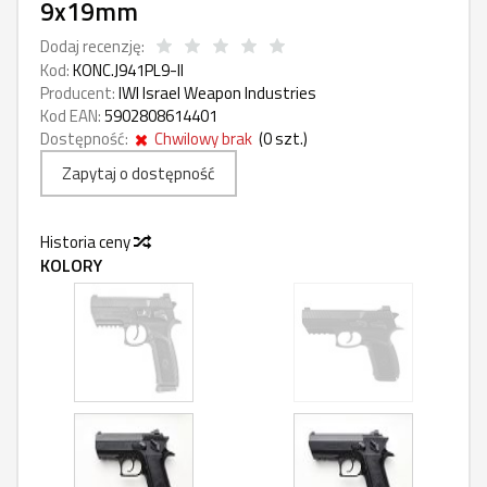
9x19mm
Dodaj recenzję:
Kod:
KONC.J941PL9-II
Producent:
IWI Israel Weapon Industries
Kod EAN:
5902808614401
Dostępność:
Chwilowy brak
(
0
szt.)
Zapytaj o dostępność
Historia ceny
KOLORY