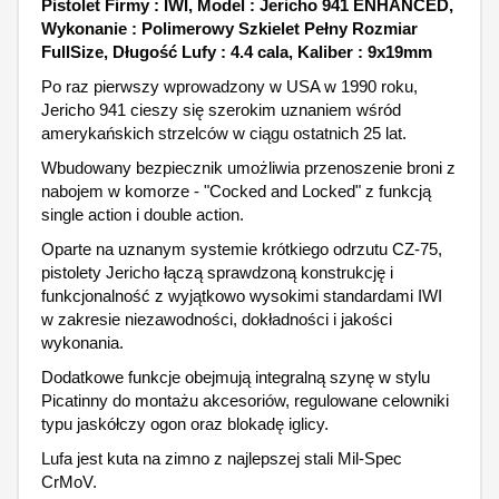
Pistolet Firmy : IWI, Model : Jericho 941 ENHANCED,
Wykonanie : Polimerowy Szkielet Pełny Rozmiar
FullSize, Długość Lufy : 4.4 cala, Kaliber : 9x19mm
Po raz pierwszy wprowadzony w USA w 1990 roku,
Jericho 941 cieszy się szerokim uznaniem wśród
amerykańskich strzelców w ciągu ostatnich 25 lat.
Wbudowany bezpiecznik umożliwia przenoszenie broni z
nabojem w komorze - "Cocked and Locked" z funkcją
single action i double action.
Oparte na uznanym systemie krótkiego odrzutu CZ-75,
pistolety Jericho łączą sprawdzoną konstrukcję i
funkcjonalność z wyjątkowo wysokimi standardami IWI
w zakresie niezawodności, dokładności i jakości
wykonania.
Dodatkowe funkcje obejmują integralną szynę w stylu
Picatinny do montażu akcesoriów, regulowane celowniki
typu jaskółczy ogon oraz blokadę iglicy.
Lufa jest kuta na zimno z najlepszej stali Mil-Spec
CrMoV.