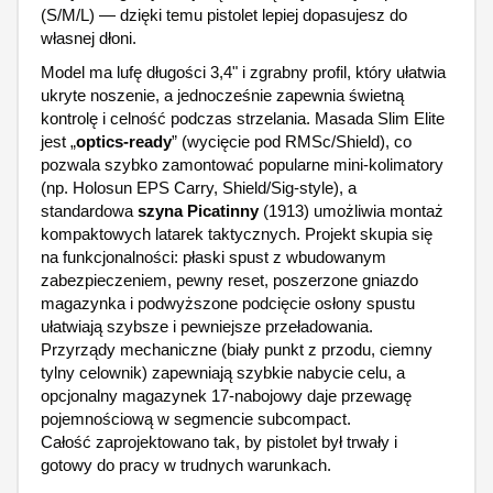
(S/M/L) — dzięki temu pistolet lepiej dopasujesz do
własnej dłoni.
Model ma lufę długości 3,4" i zgrabny profil, który ułatwia
ukryte noszenie, a jednocześnie zapewnia świetną
kontrolę i celność podczas strzelania. Masada Slim Elite
jest „
optics-ready
” (wycięcie pod RMSc/Shield), co
pozwala szybko zamontować popularne mini-kolimatory
(np. Holosun EPS Carry, Shield/Sig-style), a
standardowa
szyna Picatinny
(1913) umożliwia montaż
kompaktowych latarek taktycznych. Projekt skupia się
na funkcjonalności: płaski spust z wbudowanym
zabezpieczeniem, pewny reset, poszerzone gniazdo
magazynka i podwyższone podcięcie osłony spustu
ułatwiają szybsze i pewniejsze przeładowania.
Przyrządy mechaniczne (biały punkt z przodu, ciemny
tylny celownik) zapewniają szybkie nabycie celu, a
opcjonalny magazynek 17-nabojowy daje przewagę
pojemnościową w segmencie subcompact.
Całość zaprojektowano tak, by pistolet był trwały i
gotowy do pracy w trudnych warunkach.