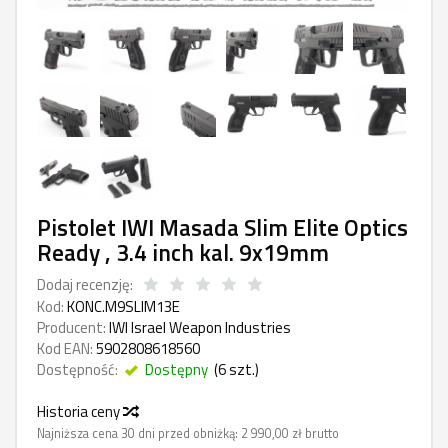
Pistolet IWI Masada Slim Elite Optics
Ready , 3.4 inch kal. 9x19mm
Dodaj recenzję:
Kod:
KONC.M9SLIM13E
Producent:
IWI Israel Weapon Industries
Kod EAN:
5902808618560
Dostępność:
Dostępny
(
6
szt.)
Historia ceny
Najniższa cena 30 dni przed obniżką:
2 990,00 zł brutto