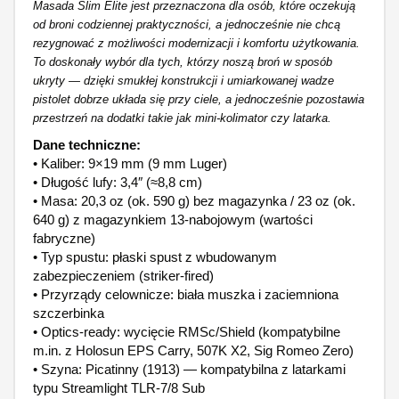
Masada Slim Elite jest przeznaczona dla osób, które oczekują
od broni codziennej praktyczności, a jednocześnie nie chcą
rezygnować z możliwości modernizacji i komfortu użytkowania.
To doskonały wybór dla tych, którzy noszą broń w sposób
ukryty — dzięki smukłej konstrukcji i umiarkowanej wadze
pistolet dobrze układa się przy ciele, a jednocześnie pozostawia
przestrzeń na dodatki takie jak mini-kolimator czy latarka.
Dane techniczne:
• Kaliber: 9×19 mm (9 mm Luger)
• Długość lufy: 3,4″ (≈8,8 cm)
• Masa: 20,3 oz (ok. 590 g) bez magazynka / 23 oz (ok.
640 g) z magazynkiem 13-nabojowym (wartości
fabryczne)
• Typ spustu: płaski spust z wbudowanym
zabezpieczeniem (striker-fired)
• Przyrządy celownicze: biała muszka i zaciemniona
szczerbinka
• Optics-ready: wycięcie RMSc/Shield (kompatybilne
m.in. z Holosun EPS Carry, 507K X2, Sig Romeo Zero)
• Szyna: Picatinny (1913) — kompatybilna z latarkami
typu Streamlight TLR-7/8 Sub