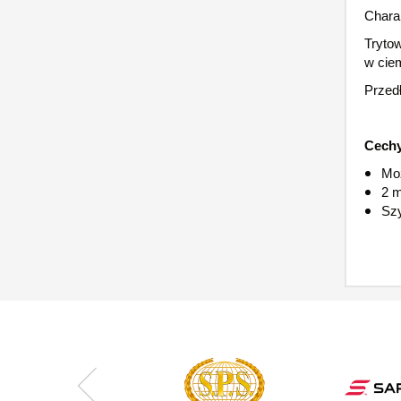
Charak
Tryto
w cie
Przedł
Cechy
Moż
2 m
Szy