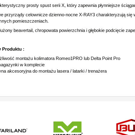
terystyczny prosty spust serii X, który zapewnia płynniejsze ściąg
we przyrządy celownicze dzienno-nocne X-RAY3 charakteryzują się 
mnych pomieszczeniach.
użony beavertail, chropowata powierzchnia i głębokie podcięcie zape
 Produktu :
liwość montażu kolimatora Romeo1PRO lub Delta Point Pro
agazynki w komplecie
na akcesoryjna do montażu lasera / latarki / trenażera