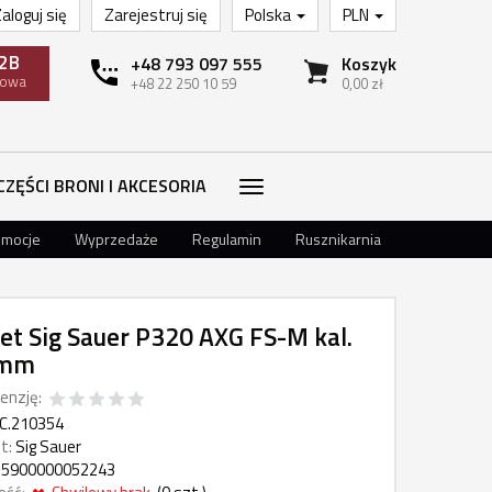
aloguj się
Zarejestruj się
Polska
PLN
2B
+48 793 097 555
Koszyk
towa
+48 22 250 10 59
0,00 zł
CZĘŚCI BRONI I AKCESORIA
omocje
Wyprzedaże
Regulamin
Rusznikarnia
let Sig Sauer P320 AXG FS-M kal.
9mm
enzję:
C.210354
t:
Sig Sauer
5900000052243