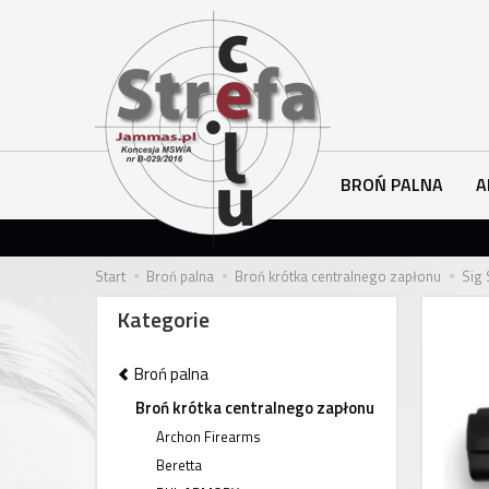
BROŃ PALNA
A
Start
Broń palna
Broń krótka centralnego zapłonu
Sig 
Kategorie
Broń palna
Broń krótka centralnego zapłonu
Archon Firearms
Beretta