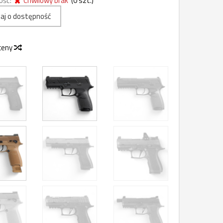
ość:
Chwilowy brak
(
0
szt.)
aj o dostępność
 ceny