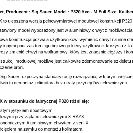
let, Producent : Sig Sauer, Model : P320 Axg - M Full Size, Kalib
X to ulepszona wersja pełnowymiarowej modułowej konstrukcji P320 z 
stawiony model wyposażony jest w aluminiowy chwyt z możliwością
owa konstrukcja pozwala użytkownikowi wymienić chwyt na inne ofer
y innymi podczas treningu bojowego kiedy użytkownik korzysta z l
czy zmienić chwyt na wolframowy, który jest znacznie cięższy i ko
strukcji modułowej możliwe jest całkowite zdemontowanie szkieletu
zenie broni.
Sig Sauer rozpoczyna standaryzację rozwiązania, w którym wejście p
iwia to demontaż kolimatora bez utraty przyrządów celowniczych.
 X w stosunku do fabrycznej P320 różni się:
ostym językiem spustowym
towymi przyrządami celowniczymi X-RAY3
onomicznym Aluminiowym chwytem z serii X
cięciem na zamku do montażu kolimatora