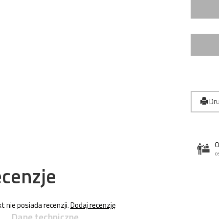
Dru
O
o
cenzje
t nie posiada recenzji.
Dodaj recenzję
Dane techniczne