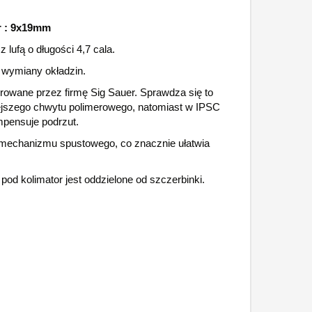
er : 9x19mm
lufą o długości 4,7 cala.
 wymiany okładzin.
owane przez firmę Sig Sauer. Sprawdza się to
żejszego chwytu polimerowego, natomiast w IPSC
mpensuje podrzut.
 mechanizmu spustowego, co znacznie ułatwia
od kolimator jest oddzielone od szczerbinki.