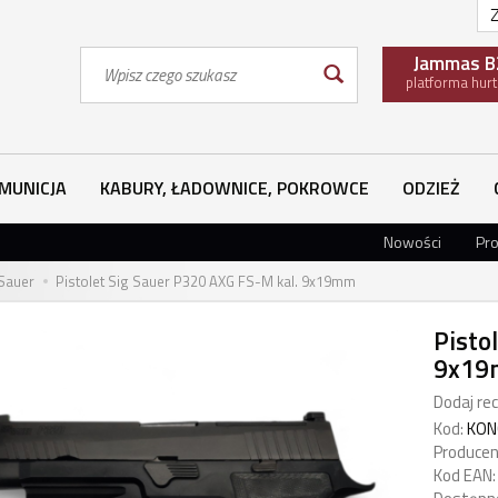
Z
Wyszukaj
Jammas B
platforma hur
MUNICJA
KABURY, ŁADOWNICE, POKROWCE
ODZIEŻ
Nowości
Pr
Sauer
Pistolet Sig Sauer P320 AXG FS-M kal. 9x19mm
Pisto
9x1
Dodaj rec
Kod:
KON
Producen
Kod EAN: