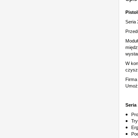
Pisto
Seria 
Przed
Moduł
międz
wystar
W kon
czyszc
Firma 
Umożl
Seria
Pr
Try
Erg
Pod