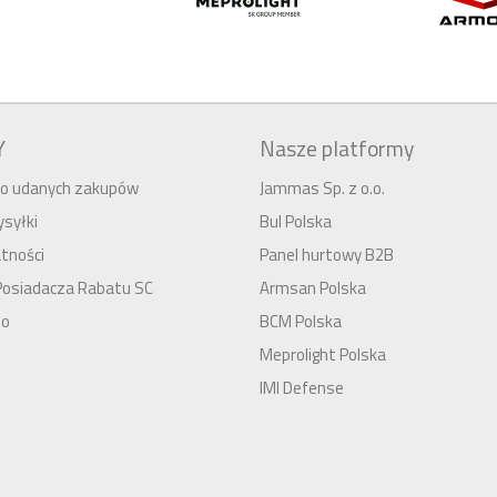
Y
Nasze platformy
 do udanych zakupów
Jammas Sp. z o.o.
syłki
Bul Polska
tności
Panel hurtowy B2B
Posiadacza Rabatu SC
Armsan Polska
to
BCM Polska
Meprolight Polska
IMI Defense