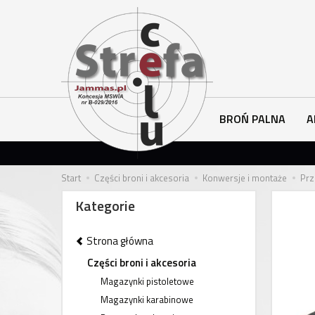
BROŃ PALNA
A
Start
Części broni i akcesoria
Konwersje i montaże
Prz
Kategorie
Strona główna
Części broni i akcesoria
Magazynki pistoletowe
Magazynki karabinowe