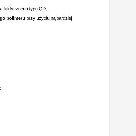
ia taktycznego typu QD.
ego polimeru
przy użyciu najbardziej
c