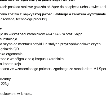
kach posiada stalowe gniazda służące do podpięcia ucha zawieszen
ana została z
najwyższej jakości lekkiego a zarazem wytrzymał
sowanej technologii produkcji.
:
uje do większości karabinków AK47 i AK74 oraz Sajga
a instalacja
na szyna do montażu optyki lub stałych przyrządów celowniczych
 gniazda QD
oka ergonomia
onale współgra z osią korpusu karabinka
a konstrukcja
onana ze wzmocnionego polimeru zgodnego ze standardem Mil Spe
 czarny
 223g
dukowano w Izraelu.