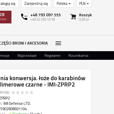
aloguj się
Zarejestruj się
Polska
PLN
2B
+48 793 097 555
Koszyk
towa
+48 22 250 10 59
0,00 zł
CZĘŚCI BRONI I AKCESORIA
omocje
Wyprzedaże
Regulamin
Rusznikarnia
nia konwersja. łoże do karabinów
limerowe czarne - IMI-ZPRP2
enzję:
-ZPRP2
t:
IMI Defense LTD.
5902808601104