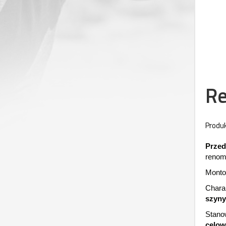
Re
Produk
Przed
renom
Monto
Charak
szyn
Stano
celow