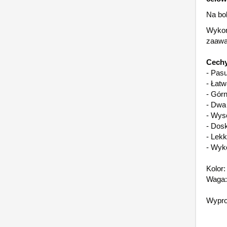
Na bo
Wykon
zaawan
Cechy
- Pas
- Łatw
- Gór
- Dwa
- Wys
- Dosk
- Lekk
- Wyk
Kolor:
Waga:
Wypro