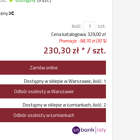
ość:
Dostępny
(
3
szt.)
 ceny
Ilość:
szt.
Cena katalogowa:
329,00 zł
Promocja: -
98,70 zł
(30 %)
230,30 zł *
/ szt.
Zamów online
Dostępny w sklepie w Warszawie, ilość: 1
Odbiór osobisty w Warszawie
Dostępny w sklepie w Łomiankach, ilość: 2
Odbiór osobisty w Łomiankach