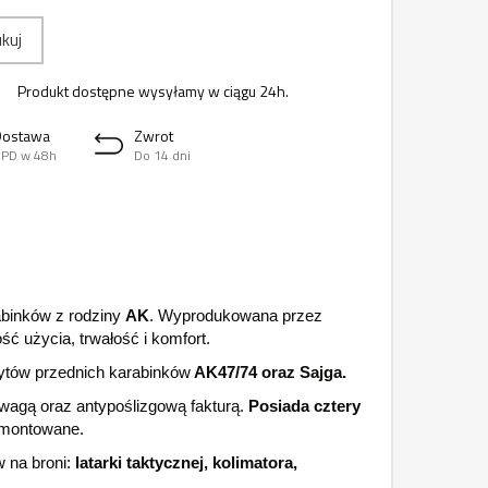
kuj
Produkt dostępne wysyłamy w ciągu 24h.
Dostawa
Zwrot
PD w 48h
Do 14 dni
binków z rodziny
AK
. Wyprodukowana przez
ść użycia, trwałość i komfort.
tów przednich karabinków
AK47/74 oraz Sajga.
wagą oraz antypoślizgową fakturą.
Posiada cztery
emontowane.
 na broni:
latarki taktycznej, kolimatora,