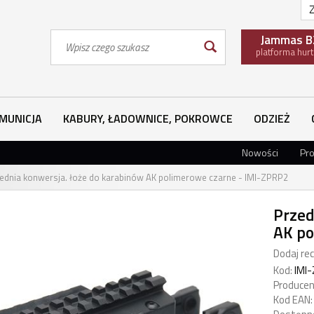
Z
Wyszukaj
Jammas B
platforma hur
MUNICJA
KABURY, ŁADOWNICE, POKROWCE
ODZIEŻ
Nowości
Pr
ednia konwersja. łoże do karabinów AK polimerowe czarne - IMI-ZPRP2
Przed
AK po
Dodaj rec
Kod:
IMI
Producen
Kod EAN: