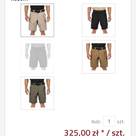
Ilość:
szt.
325,00 zł *
/ szt.