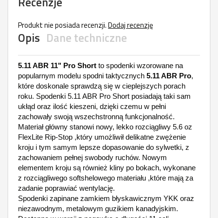
Recenzje
Produkt nie posiada recenzji.
Dodaj recenzję
Opis
Dane techniczne
5.11 ABR 11" Pro Short
to spodenki wzorowane na
popularnym modelu spodni taktycznych
5.11 ABR
Pro
,
które doskonale sprawdzą się w cieplejszych porach
roku. Spodenki 5.11 ABR Pro Short posiadają taki sam
ukłąd oraz ilość kieszeni, dzięki czemu w pełni
zachowały swoją wszechstronną funkcjonalność.
Materiał główny stanowi nowy, lekko rozciągliwy 5.6 oz
FlexLite Rip-Stop ,który umożliwił delikatne zwężenie
kroju i tym samym lepsze dopasowanie do sylwetki, z
zachowaniem pełnej swobody ruchów. Nowym
elementem kroju są również kliny po bokach, wykonane
z rozciągliwego softshelowego materiału ,które mają za
zadanie poprawiać wentylację.
Spodenki zapinane zamkiem błyskawicznym YKK oraz
niezawodnym, metalowym guzikiem kanadyjskim.