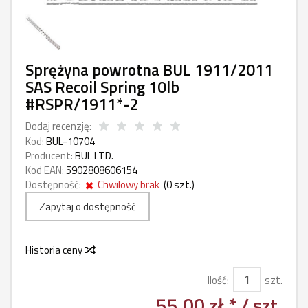
Sprężyna powrotna BUL 1911/2011
SAS Recoil Spring 10lb
#RSPR/1911*-2
Dodaj recenzję:
Kod:
BUL-10704
Producent:
BUL LTD.
Kod EAN:
5902808606154
Dostępność:
Chwilowy brak
(
0
szt.)
Zapytaj o dostępność
Historia ceny
Ilość:
szt.
55,00 zł *
/ szt.