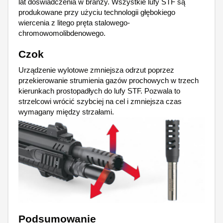
lat doświadczenia w branży.
Wszystkie lufy STF są
produkowane przy użyciu technologii głębokiego
wiercenia z litego pręta stalowego-
chromowomolibdenowego.
Czok
Urządzenie wylotowe zmniejsza odrzut poprzez
przekierowanie strumienia gazów prochowych w trzech
kierunkach prostopadłych do lufy STF. Pozwala to
strzelcowi wrócić szybciej na cel i zmniejsza czas
wymagany między strzałami.
Podsumowanie