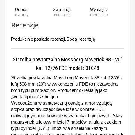
Odbiór
Gwarancja
Wymagne
osobisty
producenta
dokumenty
Recenzje
Produkt nie posiada recenzji.
Dodaj recenzję
Strzelba powtarzalna Mossberg Maverick 88 - 20"
kal. 12/76 FDE model : 31048
Strzelba powtarzalna Mossberg Maverick 88 kal. 12/76 z
lufą 508 mm (20") w wykończeniu FDE to niezawodna
broń typu pump-action. Producent określa ją jako
„working man’s shotgun.
Wyposażona w syntetyczną osadę z amortyzującą
stopką oraz dwuczęściowe łoże w kolorze FDE,
ułatwiającym maskowanie w warunkach polowych. Stały
magazynek tulejowy mieści 7 nabojów, a lufa z czokiem
typu cylinder (CYL) umożliwia strzelanie każdym
rodzajem śrutu oraz amunicją kulową (slug). Bezpiecznik