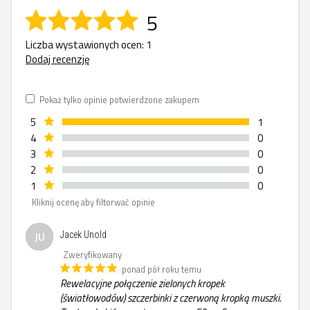
5
Liczba wystawionych ocen: 1
Dodaj recenzję
Pokaż tylko opinie potwierdzone zakupem
5
1
4
0
3
0
2
0
1
0
Kliknij ocenę aby filtorwać opinie
JU
Jacek Unold
Zweryfikowany
ponad pół roku temu
Rewelacyjne połączenie zielonych kropek
(światłowodów) szczerbinki z czerwoną kropką muszki.