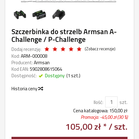
Szczerbinka do strzelb Armsan A-
Challenge / P-Challenge
Dodaj recenzję:
(
Zobacz recenzje
)
Kod:
ARM-000008
Producent:
Armsan
Kod EAN:
5902808615064
Dostępność:
Dostępny
(
1
szt.)
Historia ceny
Ilość:
szt.
Cena katalogowa:
150,00 zł
Promocja: -
45,00 zł
(30 %)
105,00 zł *
/ szt.