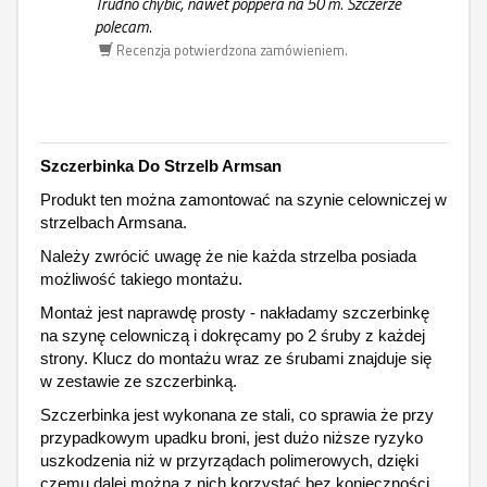
Trudno chybić, nawet poppera na 50 m. Szczerze
polecam.
Recenzja potwierdzona zamówieniem.
Szczerbinka Do Strzelb Armsan
Produkt ten można zamontować na szynie celowniczej w
strzelbach Armsana.
Należy zwrócić uwagę że nie każda strzelba posiada
możliwość takiego montażu.
Montaż jest naprawdę prosty - nakładamy szczerbinkę
na szynę celowniczą i dokręcamy po 2 śruby z każdej
strony. Klucz do montażu wraz ze śrubami znajduje się
w zestawie ze szczerbinką.
Szczerbinka jest wykonana ze stali, co sprawia że przy
przypadkowym upadku broni, jest dużo niższe ryzyko
uszkodzenia niż w przyrządach polimerowych, dzięki
czemu dalej można z nich korzystać bez konieczności