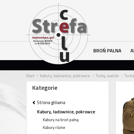
BROŃ PALNA
A
Start
Kabury, ładownice, pokrowce
Torby, walizki
Torba
Kategorie
Strona główna
Kabury, ładownice, pokrowce
Kabury na broń palną
Kabury różne