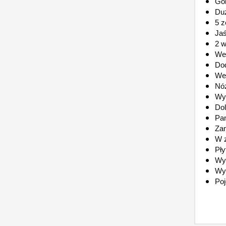
Gór
Duż
5 z
Jaś
2 w
We
Dod
Wew
Nóż
Wy
Dol
Pan
Zam
W z
Pły
Wyk
Wym
Po