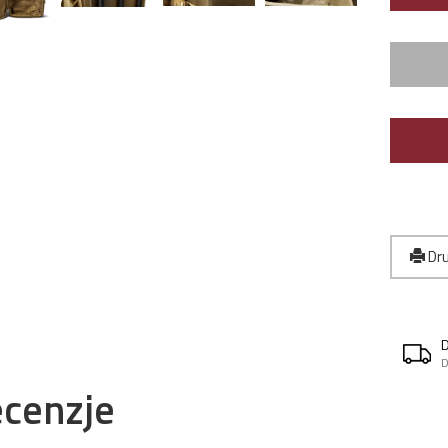
Dru
D
cenzje