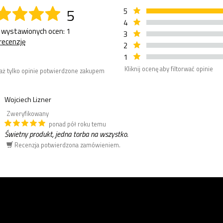
5
5
4
 wystawionych ocen: 1
3
recenzję
2
1
Kliknij ocenę aby filtorwać opinie
aż tylko opinie potwierdzone zakupem
Wojciech Lizner
Zweryfikowany
ponad pół roku temu
Świetny produkt, jedna torba na wszystko.
Recenzja potwierdzona zamówieniem.