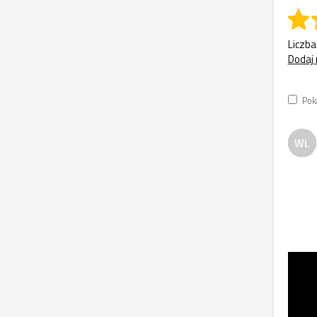
Liczba
Dodaj 
Pok
WL