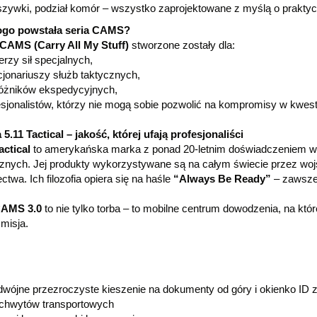
szywki, podział komór – wszystko zaprojektowane z myślą o prakty
ogo powstała seria CAMS?
CAMS (Carry All My Stuff)
stworzone zostały dla:
ierzy sił specjalnych,
cjonariuszy służb taktycznych,
różników ekspedycyjnych,
esjonalistów, którzy nie mogą sobie pozwolić na kompromisy w kwesti
5.11 Tactical – jakość, której ufają profesjonaliści
actical
to amerykańska marka z ponad 20-letnim doświadczeniem w p
znych. Jej produkty wykorzystywane są na całym świecie przez wojsk
ectwa. Ich filozofia opiera się na haśle
“Always Be Ready”
– zawsze
CAMS 3.0
to nie tylko torba – to mobilne centrum dowodzenia, na któ
misja.
wójne przezroczyste kieszenie na dokumenty od góry i okienko ID z
chwytów transportowych