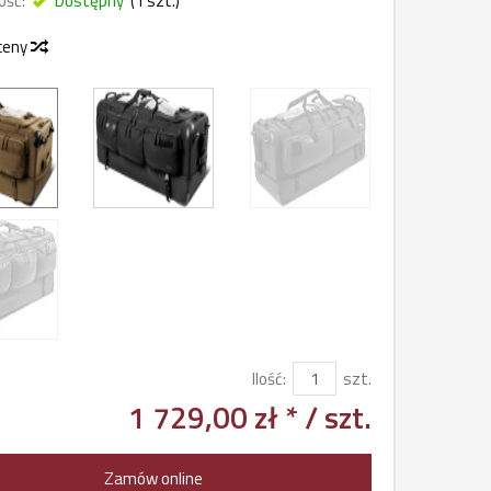
ość:
Dostępny
(
1
szt.)
 ceny
Ilość:
szt.
1 729,00 zł *
/ szt.
Zamów online