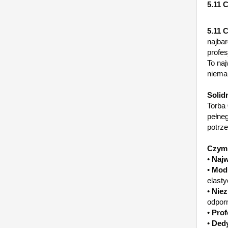
5.11 
5.11 
najbar
profes
To na
niemal
Solid
Torba
pełneg
potrz
Czym 
•
Najw
•
Modu
elasty
•
Niez
odporn
•
Prof
•
Dedy