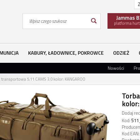
Z
Wyszukaj
Jammas B
platforma hur
MUNICJA
KABURY, ŁADOWNICE, POKROWCE
ODZIEŻ
Nowości
Pr
 transportowa 5.11 CAMS 3.0 kolor: KANGAROO
Torba
kolo
Dodaj rec
Kod:
511
Producen
Kod EAN: