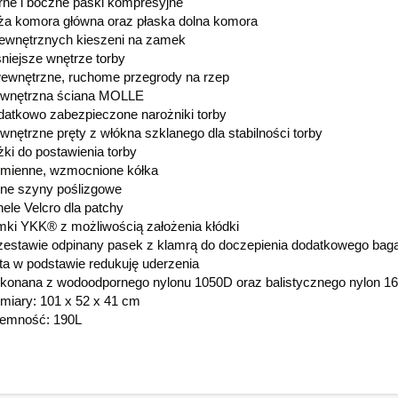
ne i boczne paski kompresyjne
a komora główna oraz płaska dolna komora
ewnętrznych kieszeni na zamek
niejsze wnętrze torby
ewnętrzne, ruchome przegrody na rzep
wnętrzna ściana MOLLE
atkowo zabezpieczone narożniki torby
nętrzne pręty z włókna szklanego dla stabilności torby
ki do postawienia torby
mienne, wzmocnione kółka
ne szyny poślizgowe
ele Velcro dla patchy
ki YKK® z możliwością założenia kłódki
estawie odpinany pasek z klamrą do doczepienia dodatkowego bag
ta w podstawie redukuję uderzenia
onana z wodoodpornego nylonu 1050D oraz balistycznego nylon 1
iary: 101 x 52 x 41 cm
jemność: 190L