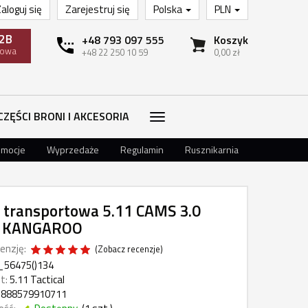
aloguj się
Zarejestruj się
Polska
PLN
2B
+48 793 097 555
Koszyk
towa
+48 22 250 10 59
0,00 zł
CZĘŚCI BRONI I AKCESORIA
omocje
Wyprzedaże
Regulamin
Rusznikarnia
 transportowa 5.11 CAMS 3.0
r: KANGAROO
enzję:
(
Zobacz recenzje
)
_56475()134
t:
5.11 Tactical
888579910711