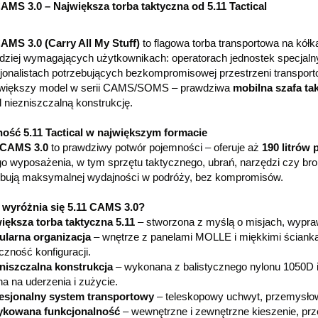
CAMS 3.0 – Największa torba taktyczna od 5.11 Tactical
CAMS 3.0 (Carry All My Stuff)
to flagowa torba transportowa na kółk
dziej wymagających użytkownikach: operatorach jednostek specjalnyc
jonalistach potrzebujących bezkompromisowej przestrzeni transport
jwiększy model w serii CAMS/SOMS – prawdziwa
mobilna szafa ta
 niezniszczalną konstrukcję
.
ność 5.11 Tactical w największym formacie
CAMS 3.0
to prawdziwy potwór pojemności – oferuje aż
190 litrów 
o wyposażenia, w tym sprzętu taktycznego, ubrań, narzędzi czy bro
ebują maksymalnej wydajności w podróży, bez kompromisów.
wyróżnia się 5.11 CAMS 3.0?
iększa torba taktyczna 5.11
– stworzona z myślą o misjach, wyprawa
larna organizacja
– wnętrze z panelami MOLLE i miękkimi ścianka
czność konfiguracji.
niszczalna konstrukcja
– wykonana z balistycznego nylonu 1050D 
a na uderzenia i zużycie.
esjonalny system transportowy
– teleskopowy uchwyt, przemysłow
kowana funkcjonalność
– wewnętrzne i zewnętrzne kieszenie, prze