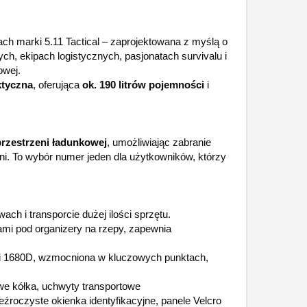
ach marki 5.11 Tactical – zaprojektowana z myślą o
h, ekipach logistycznych, pasjonatach survivalu i
owej.
ktyczna
, oferująca
ok. 190 litrów pojemności
i
przestrzeni ładunkowej
, umożliwiając zabranie
ni. To wybór numer jeden dla użytkowników, którzy
ch i transporcie dużej ilości sprzętu.
mi pod organizery na rzepy, zapewnia
i 1680D, wzmocniona w kluczowych punktach,
e kółka, uchwyty transportowe
źroczyste okienka identyfikacyjne, panele Velcro