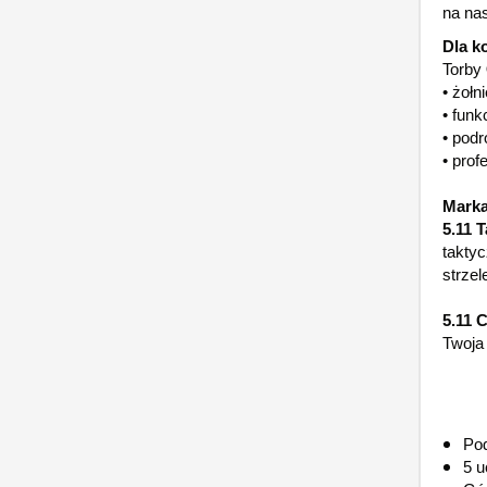
na na
Dla k
Torby
• żołn
• funk
• pod
• prof
Marka 
5.11 T
taktyc
strzel
5.11 
Twoja 
Pod
5 u