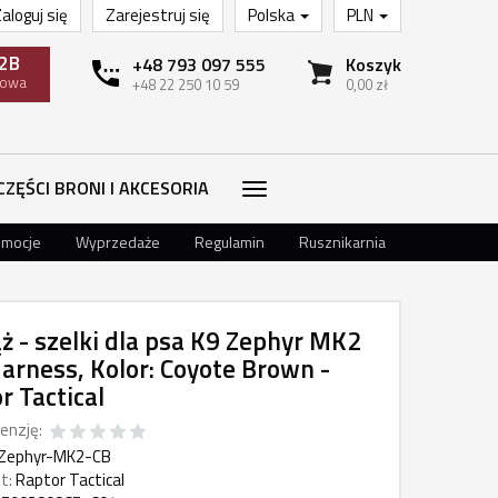
aloguj się
Zarejestruj się
Polska
PLN
2B
+48 793 097 555
Koszyk
towa
+48 22 250 10 59
0,00 zł
CZĘŚCI BRONI I AKCESORIA
omocje
Wyprzedaże
Regulamin
Rusznikarnia
ż - szelki dla psa K9 Zephyr MK2
arness, Kolor: Coyote Brown -
r Tactical
enzję:
Zephyr-MK2-CB
t:
Raptor Tactical