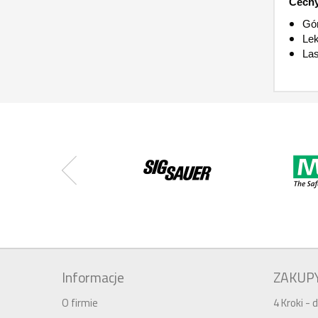
Cechy
Gór
Lek
La
Informacje
ZAKUP
O firmie
4 Kroki -