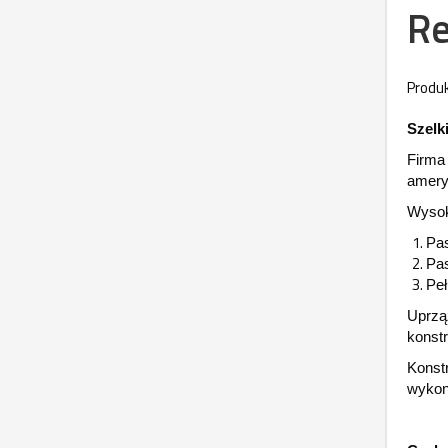
Re
Produk
Szelk
Firma
amery
Wysoki
Pas
Pas
Peł
Uprząż
konstr
Konstr
wykon