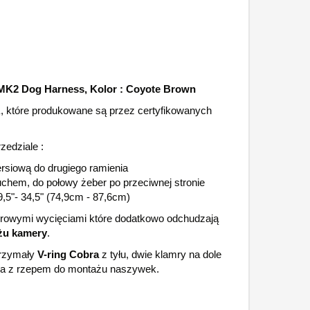
r MK2 Dog Harness, Kolor : Coyote Brown
A
, które produkowane są przez certyfikowanych
zedziale :
iersiową do drugiego ramienia
uchem, do połowy żeber po przeciwnej stronie
,5"- 34,5" (74,9cm - 87,6cm)
serowymi wycięciami które dodatkowo odchudzają
żu kamery
.
trzymały
V-ring Cobra
z tyłu, dwie klamry na dole
ca z rzepem do montażu naszywek.