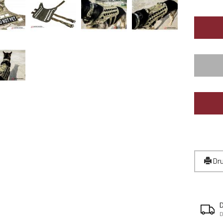
Dru
D