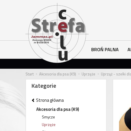
BROŃ PALNA
A
Start
Akcesoria dla psa (K9)
Uprzęże
Uprząż - szelki d
Kategorie
Strona główna
Akcesoria dla psa (K9)
Smycze
Uprzęże