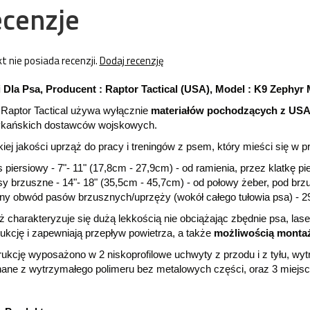
cenzje
t nie posiada recenzji.
Dodaj recenzję
i Dla Psa, Producent : Raptor Tactical (USA), Model : K9 Zephy
 Raptor Tactical używa wyłącznie
materiałów pochodzących z US
kańskich dostawców wojskowych.
ej jakości uprząż do pracy i treningów z psem, który mieści się w pr
 piersiowy - 7"- 11" (17,8cm - 27,9cm) - od ramienia, przez klatkę p
y brzuszne - 14"- 18" (35,5cm - 45,7cm) - od połowy żeber, pod brz
ny obwód pasów brzusznych/uprzęży (wokół całego tułowia psa) - 29
 charakteryzuje się dużą lekkością nie obciążając zbędnie psa, la
ukcję i zapewniają przepływ powietrza, a także
możliwością monta
ukcję wyposażono w 2 niskoprofilowe uchwyty z przodu i z tyłu, wy
ane z wytrzymałego polimeru bez metalowych części, oraz 3 miejs