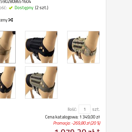
5902808651604
ość:
Dostępny
(
2
szt.)
 ceny
Ilość:
szt.
Cena katalogowa:
1 349,00 zł
Promocja: -
269,80 zł
(20 %)
1 079,20 zł *