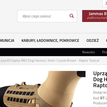
Z
Wyszukaj
Jammas B
platforma hur
MUNICJA
KABURY, ŁADOWNICE, POKROWCE
ODZIEŻ
Nowości
Pr
la psa K9 Zephyr MK2 Dog Harness, Kolor: Coyote Brown - Raptor Tactical
Uprzą
Dog H
Rapto
Dodaj rec
Kod:
RT-
Producen