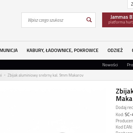
Z
Wyszukaj
Jammas B
platforma hur
MUNICJA
KABURY, ŁADOWNICE, POKROWCE
ODZIEŻ
Nowości
Pr
ki
Zbijak aluminiowy srebrny kal. 9mm Makarov
Zbija
Maka
Dodaj rec
Kod:
SC-
Producen
Kod EAN: