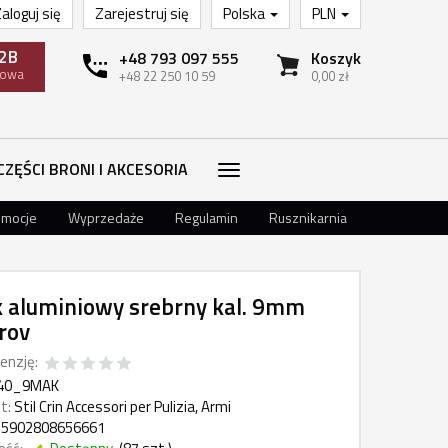
aloguj się
Zarejestruj się
Polska
PLN
2B
+48 793 097 555
Koszyk
towa
+48 22 250 10 59
0,00 zł
CZĘŚCI BRONI I AKCESORIA
omocje
Wyprzedaże
Regulamin
Rusznikarnia
k aluminiowy srebrny kal. 9mm
rov
enzję:
40_9MAK
t:
Stil Crin Accessori per Pulizia, Armi
5902808656661