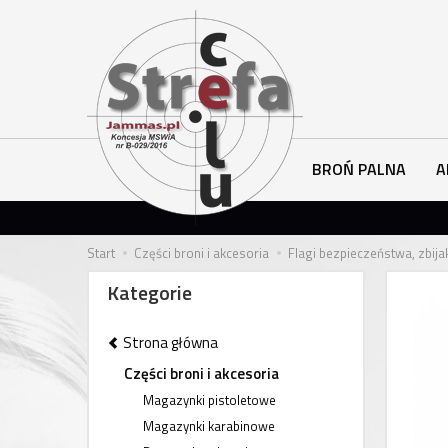
BROŃ PALNA
A
Start
Części broni i akcesoria
Flagi bezpieczeństwa, zbija
Kategorie
Strona główna
Części broni i akcesoria
Magazynki pistoletowe
Magazynki karabinowe