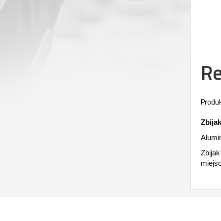
Re
Produk
Zbija
Alumi
Zbija
miejs