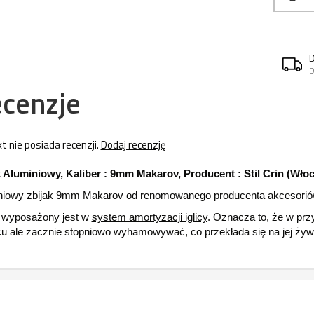
D
cenzje
t nie posiada recenzji.
Dodaj recenzję
k Aluminiowy, Kaliber : 9mm Makarov, Producent : Stil Crin (Wło
niowy zbijak 9mm Makarov od renomowanego producenta akcesoriów d
k wyposażony jest w
system amortyzacji iglicy
. Oznacza to, że w przy
cu ale zacznie stopniowo wyhamowywać, co przekłada się na jej żyw