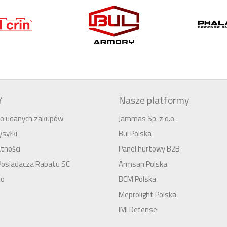
Y
Nasze platformy
 do udanych zakupów
Jammas Sp. z o.o.
syłki
Bul Polska
tności
Panel hurtowy B2B
Posiadacza Rabatu SC
Armsan Polska
to
BCM Polska
Meprolight Polska
IMI Defense