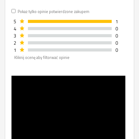
Pokaż tylko opinie potwierdzone zakupem
5
1
4
0
3
0
2
0
1
0
Kliknij ocenę aby filtorwać opinie