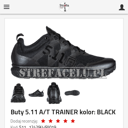
Buty 5.11 A/T TRAINER kolor: BLACK
Dodaj recenzję:
Kod:
511_12429(4/R)019